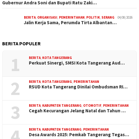
Gubernur Andra Soni dan Bupati Ratu Zaki…
BERITA
,
ORGANISASI
,
PEMERINTAHAN
,
POLITIK
,
SERANG
04/08/2026
Jalin Kerja Sama, Perumda Tirta Albantan…
BERITA POPULER
1
BERITA
,
KOTA TANGERANG
Perkuat Sinergi, SMSI Kota Tangerang Aud…
2
BERITA
,
KOTA TANGERANG
,
PEMERINTAHAN
RSUD Kota Tangerang Dinilai Ombudsman RI…
3
BERITA
,
KABUPATEN TANGERANG
,
OTOMOTIF
,
PEMERINTAHAN
Cegah Kecurangan Jelang Natal dan Tahun …
4
BERITA
,
KABUPATEN TANGERANG
,
PEMERINTAHAN
Desa Awards 2025: Pemkab Tangerang Tegas…