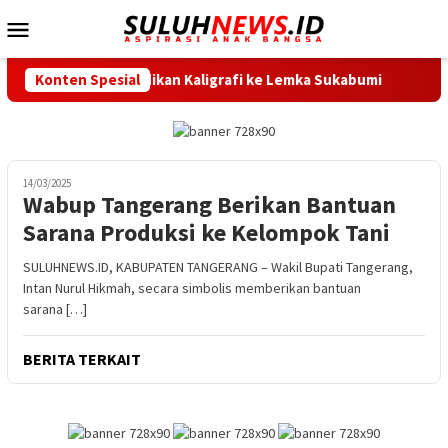
Loncat
Menu
ke
Mobile
konten
s 20 Peserta Pendidikan Kaligrafi ke Lemka Sukabumi
Konten Spesial
SD
14/03/2025
Wabup Tangerang Berikan Bantuan
Sarana Produksi ke Kelompok Tani
SULUHNEWS.ID, KABUPATEN TANGERANG – Wakil Bupati Tangerang,
Intan Nurul Hikmah, secara simbolis memberikan bantuan
sarana […]
BERITA TERKAIT