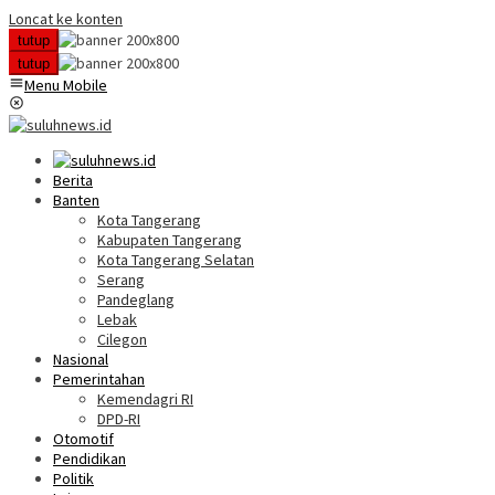
Loncat ke konten
tutup
tutup
Menu Mobile
Berita
Banten
Kota Tangerang
Kabupaten Tangerang
Kota Tangerang Selatan
Serang
Pandeglang
Lebak
Cilegon
Nasional
Pemerintahan
Kemendagri RI
DPD-RI
Otomotif
Pendidikan
Politik