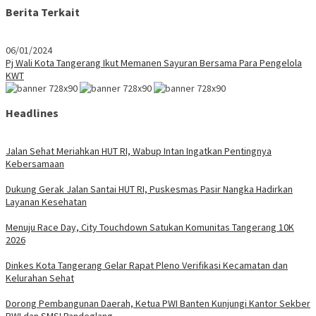
Berita Terkait
06/01/2024
Pj Wali Kota Tangerang Ikut Memanen Sayuran Bersama Para Pengelola
KWT
Headlines
Jalan Sehat Meriahkan HUT RI, Wabup Intan Ingatkan Pentingnya
Kebersamaan
Dukung Gerak Jalan Santai HUT RI, Puskesmas Pasir Nangka Hadirkan
Layanan Kesehatan
Menuju Race Day, City Touchdown Satukan Komunitas Tangerang 10K
2026
Dinkes Kota Tangerang Gelar Rapat Pleno Verifikasi Kecamatan dan
Kelurahan Sehat
Dorong Pembangunan Daerah, Ketua PWI Banten Kunjungi Kantor Sekber
PWI dan SMSI Pandeglang