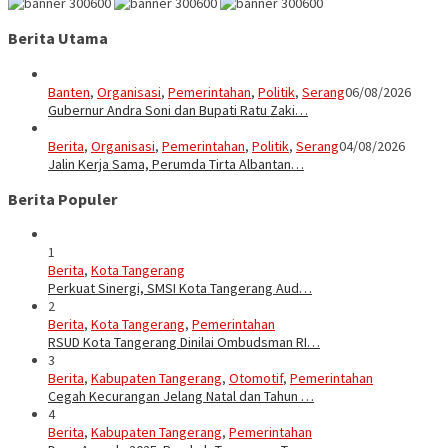
Berita Utama
Banten
,
Organisasi
,
Pemerintahan
,
Politik
,
Serang
06/08/2026
Gubernur Andra Soni dan Bupati Ratu Zaki…
Berita
,
Organisasi
,
Pemerintahan
,
Politik
,
Serang
04/08/2026
Jalin Kerja Sama, Perumda Tirta Albantan…
Berita Populer
1
Berita
,
Kota Tangerang
Perkuat Sinergi, SMSI Kota Tangerang Aud…
2
Berita
,
Kota Tangerang
,
Pemerintahan
RSUD Kota Tangerang Dinilai Ombudsman RI…
3
Berita
,
Kabupaten Tangerang
,
Otomotif
,
Pemerintahan
Cegah Kecurangan Jelang Natal dan Tahun …
4
Berita
,
Kabupaten Tangerang
,
Pemerintahan