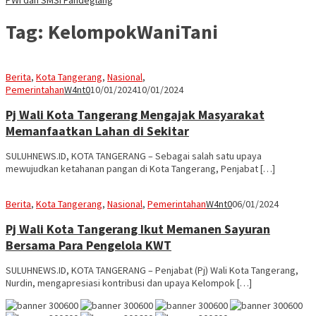
Tag:
KelompokWaniTani
Berita
,
Kota Tangerang
,
Nasional
,
Pemerintahan
W4nt0
10/01/2024
10/01/2024
Pj Wali Kota Tangerang Mengajak Masyarakat
Memanfaatkan Lahan di Sekitar
SULUHNEWS.ID, KOTA TANGERANG – Sebagai salah satu upaya
mewujudkan ketahanan pangan di Kota Tangerang, Penjabat […]
Berita
,
Kota Tangerang
,
Nasional
,
Pemerintahan
W4nt0
06/01/2024
Pj Wali Kota Tangerang Ikut Memanen Sayuran
Bersama Para Pengelola KWT
SULUHNEWS.ID, KOTA TANGERANG – Penjabat (Pj) Wali Kota Tangerang,
Nurdin, mengapresiasi kontribusi dan upaya Kelompok […]