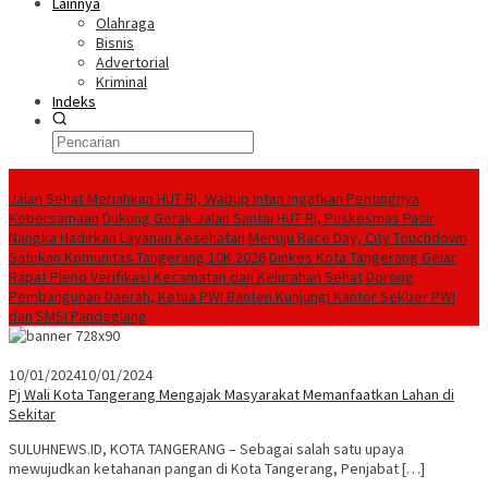
Lainnya
Olahraga
Bisnis
Advertorial
Kriminal
Indeks
Konten Spesial
Jalan Sehat Meriahkan HUT RI, Wabup Intan Ingatkan Pentingnya
Kebersamaan
Dukung Gerak Jalan Santai HUT RI, Puskesmas Pasir
Nangka Hadirkan Layanan Kesehatan
Menuju Race Day, City Touchdown
Satukan Komunitas Tangerang 10K 2026
Dinkes Kota Tangerang Gelar
Rapat Pleno Verifikasi Kecamatan dan Kelurahan Sehat
Dorong
Pembangunan Daerah, Ketua PWI Banten Kunjungi Kantor Sekber PWI
dan SMSI Pandeglang
10/01/2024
10/01/2024
Pj Wali Kota Tangerang Mengajak Masyarakat Memanfaatkan Lahan di
Sekitar
SULUHNEWS.ID, KOTA TANGERANG – Sebagai salah satu upaya
mewujudkan ketahanan pangan di Kota Tangerang, Penjabat […]