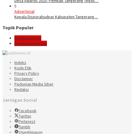
Desa Awards 2025: Pemkab Tangerang Tegas…
5
Advertorial
Kepala Disporabudpar Kabupaten Tangerang…
Topik Populer
Kotatangerang
Pemkottangerang
Indeks
Kode Etik
Privacy Policy
Disclaimer
Pedoman Media Siber
Redaksi
Jaringan Social
Facebook
Twitter
Pinterest
Tumblr
Stumbleupon