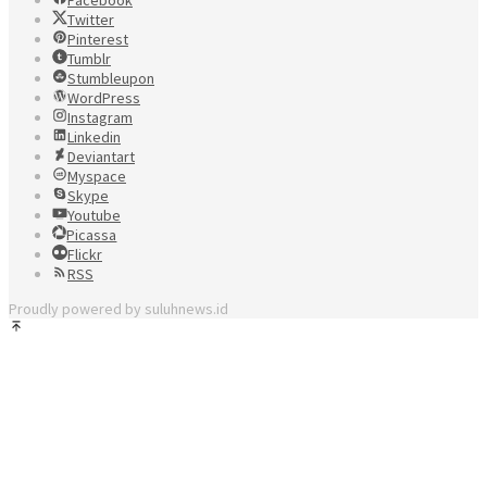
Twitter
Pinterest
Tumblr
Stumbleupon
WordPress
Instagram
Linkedin
Deviantart
Myspace
Skype
Youtube
Picassa
Flickr
RSS
Proudly powered by suluhnews.id