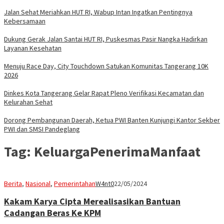
Jalan Sehat Meriahkan HUT RI, Wabup Intan Ingatkan Pentingnya
Kebersamaan
Dukung Gerak Jalan Santai HUT RI, Puskesmas Pasir Nangka Hadirkan
Layanan Kesehatan
Menuju Race Day, City Touchdown Satukan Komunitas Tangerang 10K
2026
Dinkes Kota Tangerang Gelar Rapat Pleno Verifikasi Kecamatan dan
Kelurahan Sehat
Dorong Pembangunan Daerah, Ketua PWI Banten Kunjungi Kantor Sekber
PWI dan SMSI Pandeglang
Tag:
KeluargaPenerimaManfaat
Berita
,
Nasional
,
Pemerintahan
W4nt0
22/05/2024
Kakam Karya Cipta Merealisasikan Bantuan
Cadangan Beras Ke KPM