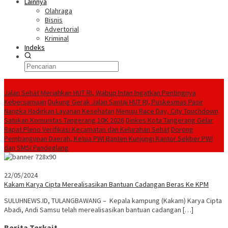
Lainnya
Olahraga
Bisnis
Advertorial
Kriminal
Indeks
Konten Spesial
Jalan Sehat Meriahkan HUT RI, Wabup Intan Ingatkan Pentingnya
Kebersamaan
Dukung Gerak Jalan Santai HUT RI, Puskesmas Pasir
Nangka Hadirkan Layanan Kesehatan
Menuju Race Day, City Touchdown
Satukan Komunitas Tangerang 10K 2026
Dinkes Kota Tangerang Gelar
Rapat Pleno Verifikasi Kecamatan dan Kelurahan Sehat
Dorong
Pembangunan Daerah, Ketua PWI Banten Kunjungi Kantor Sekber PWI
dan SMSI Pandeglang
22/05/2024
Kakam Karya Cipta Merealisasikan Bantuan Cadangan Beras Ke KPM
SULUHNEWS.ID, TULANGBAWANG – Kepala kampung (Kakam) Karya Cipta
Abadi, Andi Samsu telah merealisasikan bantuan cadangan […]
Berita Terkait