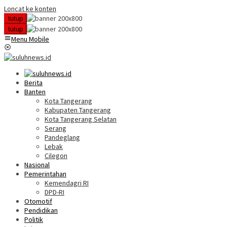
Loncat ke konten
tutup
tutup
Menu Mobile
Berita
Banten
Kota Tangerang
Kabupaten Tangerang
Kota Tangerang Selatan
Serang
Pandeglang
Lebak
Cilegon
Nasional
Pemerintahan
Kemendagri RI
DPD-RI
Otomotif
Pendidikan
Politik