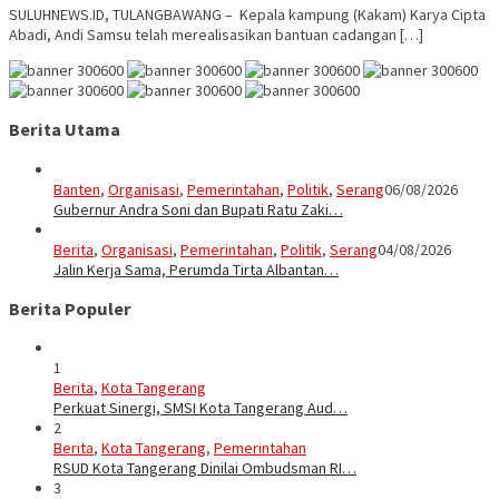
SULUHNEWS.ID, TULANGBAWANG – Kepala kampung (Kakam) Karya Cipta
Abadi, Andi Samsu telah merealisasikan bantuan cadangan […]
Berita Utama
Banten
,
Organisasi
,
Pemerintahan
,
Politik
,
Serang
06/08/2026
Gubernur Andra Soni dan Bupati Ratu Zaki…
Berita
,
Organisasi
,
Pemerintahan
,
Politik
,
Serang
04/08/2026
Jalin Kerja Sama, Perumda Tirta Albantan…
Berita Populer
1
Berita
,
Kota Tangerang
Perkuat Sinergi, SMSI Kota Tangerang Aud…
2
Berita
,
Kota Tangerang
,
Pemerintahan
RSUD Kota Tangerang Dinilai Ombudsman RI…
3