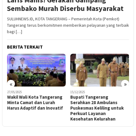
Sembako Murah Diserbu Masyarakat
SULUHNEWS.ID, KOTA TANGERANG – Pemerintah Kota (Pemkot)
Tangerang terus berkomitmen memberikan pelayanan yang terbaik
bagi […]
BERITA TERKAIT
«
»
27/05/2025
15/12/2025
2
Wakil Wali Kota Tangerang
Bupati Tangerang
M
Minta Camat dan Lurah
Serahkan 28 Ambulans
Harus Adaptif dan Inovatif
Puskesmas Keliling untuk
G
Perkuat Layanan
S
Kesehatan Kelurahan