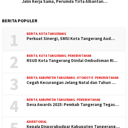
Jalin Kerja Sama, Perumda Tirta Albantan…
BERITA POPULER
1
BERITA
,
KOTA TANGERANG
Perkuat Sinergi, SMSI Kota Tangerang Aud…
2
BERITA
,
KOTA TANGERANG
,
PEMERINTAHAN
RSUD Kota Tangerang Dinilai Ombudsman RI…
3
BERITA
,
KABUPATEN TANGERANG
,
OTOMOTIF
,
PEMERINTAHAN
Cegah Kecurangan Jelang Natal dan Tahun …
4
BERITA
,
KABUPATEN TANGERANG
,
PEMERINTAHAN
Desa Awards 2025: Pemkab Tangerang Tegas…
5
ADVERTORIAL
Kepala Disporabudpar Kabupaten Tangerang…