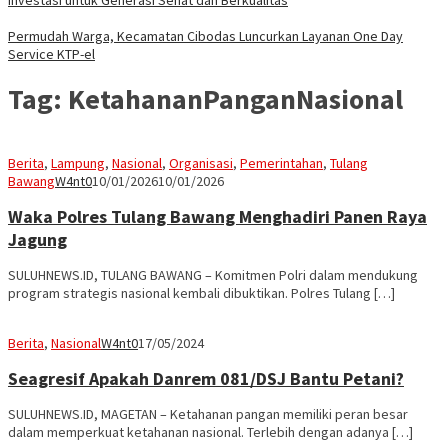
Permudah Warga, Kecamatan Cibodas Luncurkan Layanan One Day
Service KTP-el
Tag:
KetahananPanganNasional
Berita
,
Lampung
,
Nasional
,
Organisasi
,
Pemerintahan
,
Tulang
Bawang
W4nt0
10/01/2026
10/01/2026
Waka Polres Tulang Bawang Menghadiri Panen Raya
Jagung
SULUHNEWS.ID, TULANG BAWANG – Komitmen Polri dalam mendukung
program strategis nasional kembali dibuktikan. Polres Tulang […]
Berita
,
Nasional
W4nt0
17/05/2024
Seagresif Apakah Danrem 081/DSJ Bantu Petani?
SULUHNEWS.ID, MAGETAN – Ketahanan pangan memiliki peran besar
dalam memperkuat ketahanan nasional. Terlebih dengan adanya […]