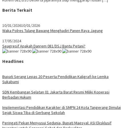
Korem 081/DSJ beserta jajarannya siap menggarap ribuan […]
Berita Terkait
10/01/2026
10/01/2026
Waka Polres Tulang Bawang Menghadiri Panen Raya Jagung
17/05/2024
Seagresif Apakah Danrem 081/DSJ Bantu Petani?
Headlines
Bupati Serang Lepas 20 Peserta Pendidikan Kaligrafi ke Lemka
Sukabumi
SDN Kembangan Selatan 01 Jakarta Barat Resmi Miliki Koperasi
Berbadan Hukum
Implementasi Pendidikan Karakter di SMPN 24 Kota Tangerang Dimulai
Sejak Siswa Tiba di Gerbang Sekolah
Peringati Pekan Menyusui Sedunia, Bupati Maesyal: ASI Eksklusif
Investasi untuk Generasi Sehat dan Berkualitas