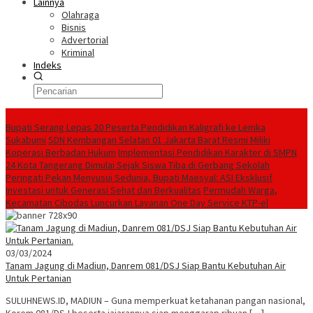
Lainnya
Olahraga
Bisnis
Advertorial
Kriminal
Indeks
Konten Spesial
Bupati Serang Lepas 20 Peserta Pendidikan Kaligrafi ke Lemka
Sukabumi
SDN Kembangan Selatan 01 Jakarta Barat Resmi Miliki
Koperasi Berbadan Hukum
Implementasi Pendidikan Karakter di SMPN
24 Kota Tangerang Dimulai Sejak Siswa Tiba di Gerbang Sekolah
Peringati Pekan Menyusui Sedunia, Bupati Maesyal: ASI Eksklusif
Investasi untuk Generasi Sehat dan Berkualitas
Permudah Warga,
Kecamatan Cibodas Luncurkan Layanan One Day Service KTP-el
03/03/2024
Tanam Jagung di Madiun, Danrem 081/DSJ Siap Bantu Kebutuhan Air
Untuk Pertanian
SULUHNEWS.ID, MADIUN – Guna memperkuat ketahanan pangan nasional,