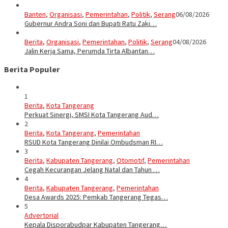
Banten
,
Organisasi
,
Pemerintahan
,
Politik
,
Serang
06/08/2026
Gubernur Andra Soni dan Bupati Ratu Zaki…
Berita
,
Organisasi
,
Pemerintahan
,
Politik
,
Serang
04/08/2026
Jalin Kerja Sama, Perumda Tirta Albantan…
Berita Populer
1
Berita
,
Kota Tangerang
Perkuat Sinergi, SMSI Kota Tangerang Aud…
2
Berita
,
Kota Tangerang
,
Pemerintahan
RSUD Kota Tangerang Dinilai Ombudsman RI…
3
Berita
,
Kabupaten Tangerang
,
Otomotif
,
Pemerintahan
Cegah Kecurangan Jelang Natal dan Tahun …
4
Berita
,
Kabupaten Tangerang
,
Pemerintahan
Desa Awards 2025: Pemkab Tangerang Tegas…
5
Advertorial
Kepala Disporabudpar Kabupaten Tangerang…