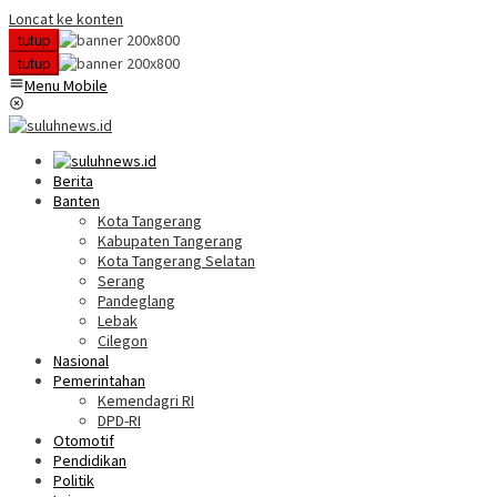
Loncat ke konten
tutup
tutup
Menu Mobile
Berita
Banten
Kota Tangerang
Kabupaten Tangerang
Kota Tangerang Selatan
Serang
Pandeglang
Lebak
Cilegon
Nasional
Pemerintahan
Kemendagri RI
DPD-RI
Otomotif
Pendidikan
Politik