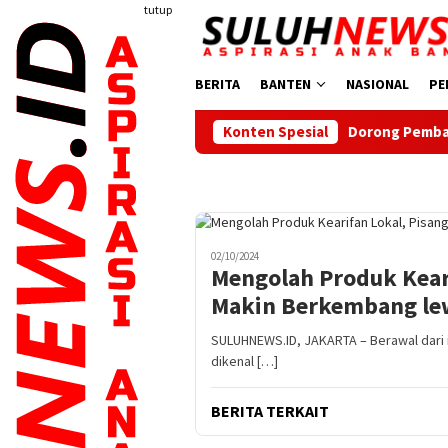
Loncat
tutup
ke
konten
BERITA
BANTEN
NASIONAL
PE
Dorong Pembangunan Daerah, Ketua
Konten Spesial
02/10/2024
Mengolah Produk Keari
Makin Berkembang le
SULUHNEWS.ID, JAKARTA – Berawal dari i
dikenal […]
BERITA TERKAIT