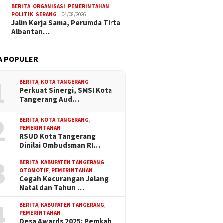
BERITA
,
ORGANISASI
,
PEMERINTAHAN
,
POLITIK
,
SERANG
04/08/2026
Jalin Kerja Sama, Perumda Tirta
Albantan…
A POPULER
1
BERITA
,
KOTA TANGERANG
Perkuat Sinergi, SMSI Kota
Tangerang Aud…
2
BERITA
,
KOTA TANGERANG
,
PEMERINTAHAN
RSUD Kota Tangerang
Dinilai Ombudsman RI…
3
BERITA
,
KABUPATEN TANGERANG
,
OTOMOTIF
,
PEMERINTAHAN
Cegah Kecurangan Jelang
Natal dan Tahun …
4
BERITA
,
KABUPATEN TANGERANG
,
PEMERINTAHAN
Desa Awards 2025: Pemkab