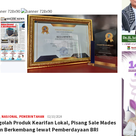
,
NASIONAL
,
PEMERINTAHAN
W4nt0
02/10/2024
olah Produk Kearifan Lokal, Pisang Sale Mades
n Berkembang lewat Pemberdayaan BRI