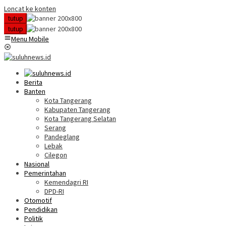
Loncat ke konten
tutup
tutup
Menu Mobile
Berita
Banten
Kota Tangerang
Kabupaten Tangerang
Kota Tangerang Selatan
Serang
Pandeglang
Lebak
Cilegon
Nasional
Pemerintahan
Kemendagri RI
DPD-RI
Otomotif
Pendidikan
Politik