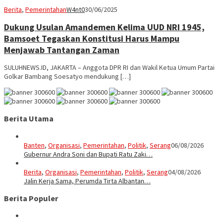
Berita
,
Pemerintahan
W4nt0
30/06/2025
Dukung Usulan Amandemen Kelima UUD NRI 1945,
Bamsoet Tegaskan Konstitusi Harus Mampu
Menjawab Tantangan Zaman
SULUHNEWS.ID, JAKARTA – Anggota DPR RI dan Wakil Ketua Umum Partai
Golkar Bambang Soesatyo mendukung […]
Berita Utama
Banten
,
Organisasi
,
Pemerintahan
,
Politik
,
Serang
06/08/2026
Gubernur Andra Soni dan Bupati Ratu Zaki…
Berita
,
Organisasi
,
Pemerintahan
,
Politik
,
Serang
04/08/2026
Jalin Kerja Sama, Perumda Tirta Albantan…
Berita Populer