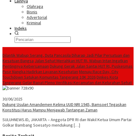
Lainnya
Olahraga
Bisnis
Advertorial
Kriminal
Indeks
Konten Spesial
Dilantik Wabup Serang, Duta Pancasila Diharap Jadi Pilar Persatuan dan
Kesatuan Bangsa
Jalan Sehat Meriahkan HUT RI, Wabup Intan Ingatkan
Pentingnya Kebersamaan
Dukung Gerak Jalan Santai HUT RI, Puskesmas
Pasir Nangka Hadirkan Layanan Kesehatan
Menuju Race Day, City
Touchdown Satukan Komunitas Tangerang 10K 2026
Dinkes Kota
Tangerang Gelar Rapat Pleno Verifikasi Kecamatan dan Kelurahan Sehat
30/06/2025
Dukung Usulan Amandemen Kelima UUD NRI 1945, Bamsoet Tegaskan
Konstitusi Harus Mampu Menjawab Tantangan Zaman
SULUHNEWS.ID, JAKARTA – Anggota DPR RI dan Wakil Ketua Umum Partai
Golkar Bambang Soesatyo mendukung […]
Berita Terkait