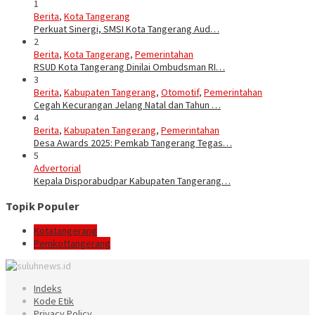
1
Berita
,
Kota Tangerang
Perkuat Sinergi, SMSI Kota Tangerang Aud…
2
Berita
,
Kota Tangerang
,
Pemerintahan
RSUD Kota Tangerang Dinilai Ombudsman RI…
3
Berita
,
Kabupaten Tangerang
,
Otomotif
,
Pemerintahan
Cegah Kecurangan Jelang Natal dan Tahun …
4
Berita
,
Kabupaten Tangerang
,
Pemerintahan
Desa Awards 2025: Pemkab Tangerang Tegas…
5
Advertorial
Kepala Disporabudpar Kabupaten Tangerang…
Topik Populer
Kotatangerang
Pemkottangerang
Indeks
Kode Etik
Privacy Policy