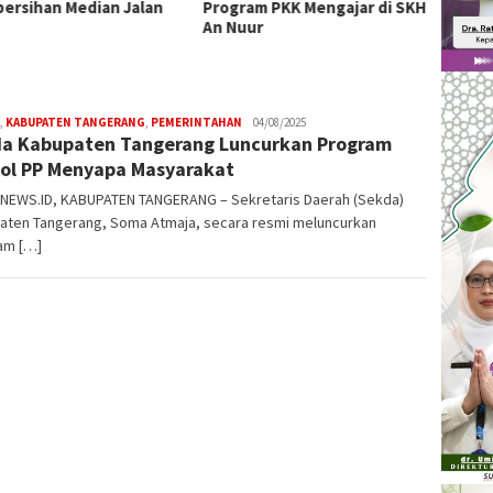
ersihan Median Jalan
Program PKK Mengajar di SKH
Pusat
An Nuur
,
KABUPATEN TANGERANG
,
PEMERINTAHAN
W4nt0
04/08/2025
a Kabupaten Tangerang Luncurkan Program
ol PP Menyapa Masyarakat
NEWS.ID, KABUPATEN TANGERANG – Sekretaris Daerah (Sekda)
aten Tangerang, Soma Atmaja, secara resmi meluncurkan
am […]