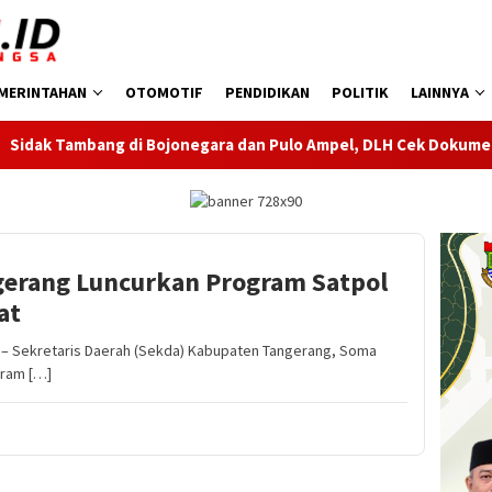
MERINTAHAN
OTOMOTIF
PENDIDIKAN
POLITIK
LAINNYA
ojonegara dan Pulo Ampel, DLH Cek Dokumen Perizinan Perusaha
erang Luncurkan Program Satpol
at
 Sekretaris Daerah (Sekda) Kabupaten Tangerang, Soma
gram […]