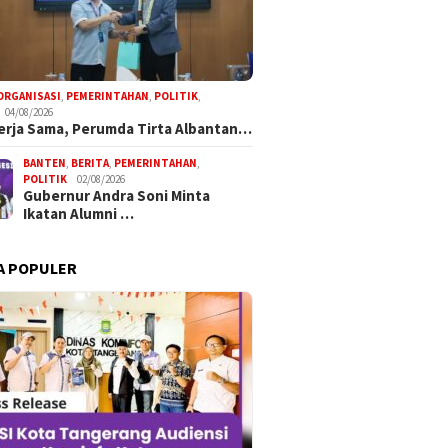
ORGANISASI
,
PEMERINTAHAN
,
POLITIK
,
04/08/2026
Kerja Sama, Perumda Tirta Albantan…
BANTEN
,
BERITA
,
PEMERINTAHAN
,
POLITIK
02/08/2026
Gubernur Andra Soni Minta
Ikatan Alumni …
A POPULER