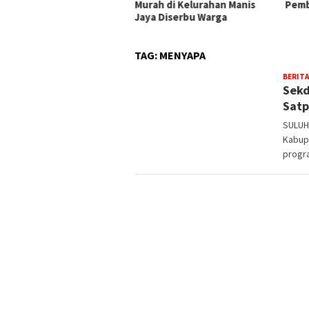
 Cek Dokumen Perizinan
Murah di Kelurahan Manis
Pemb
rusahaan
Jaya Diserbu Warga
TAG:
MENYAPA
BERITA
Sekd
Satp
SULUH
Kabup
progr