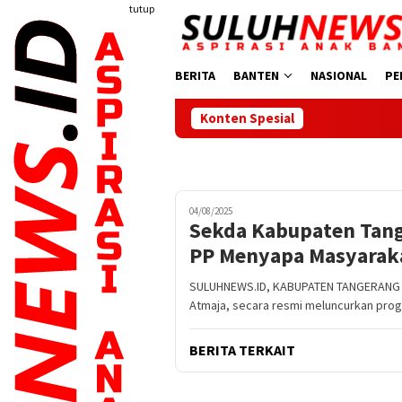
Loncat
tutup
ke
konten
BERITA
BANTEN
NASIONAL
PE
Konten Spesial
Sidak Tambang di B
04/08/2025
Sekda Kabupaten Tang
PP Menyapa Masyarak
SULUHNEWS.ID, KABUPATEN TANGERANG –
Atmaja, secara resmi meluncurkan pro
BERITA TERKAIT