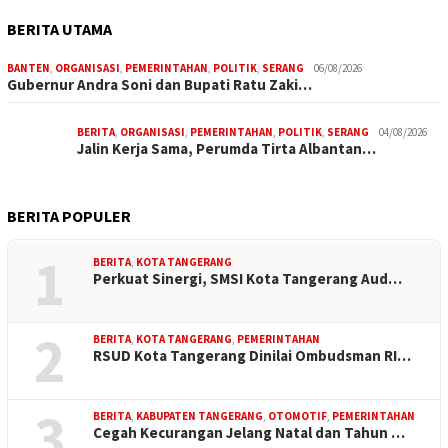
BERITA UTAMA
BANTEN
,
ORGANISASI
,
PEMERINTAHAN
,
POLITIK
,
SERANG
06/08/2026
Gubernur Andra Soni dan Bupati Ratu Zaki…
BERITA
,
ORGANISASI
,
PEMERINTAHAN
,
POLITIK
,
SERANG
04/08/2026
Jalin Kerja Sama, Perumda Tirta Albantan…
BERITA POPULER
1
BERITA
,
KOTA TANGERANG
Perkuat Sinergi, SMSI Kota Tangerang Aud…
2
BERITA
,
KOTA TANGERANG
,
PEMERINTAHAN
RSUD Kota Tangerang Dinilai Ombudsman RI…
3
BERITA
,
KABUPATEN TANGERANG
,
OTOMOTIF
,
PEMERINTAHAN
Cegah Kecurangan Jelang Natal dan Tahun …