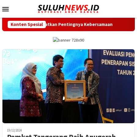
Loncat
Menu
ke
Mobile
konten
p Intan Ingatkan Pentingnya Kebersamaan
Konten Spesial
Dukung Gerak 
19/12/2024
Pemkot Tangerang Raih Anugerah