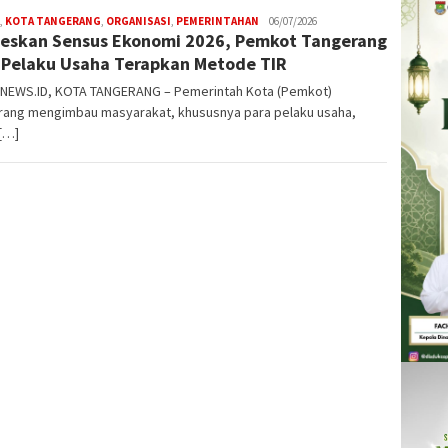
,
KOTA TANGERANG
,
ORGANISASI
,
PEMERINTAHAN
W4nt0
06/07/2026
eskan Sensus Ekonomi 2026, Pemkot Tangerang
 Pelaku Usaha Terapkan Metode TIR
NEWS.ID, KOTA TANGERANG – Pemerintah Kota (Pemkot)
rang mengimbau masyarakat, khususnya para pelaku usaha,
[…]