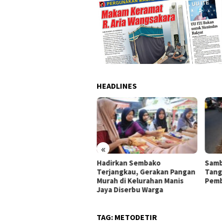
HEADLINES
«
ak Tambang di
Hadirkan Sembako
Samb
onegara dan Pulo Ampel,
Terjangkau, Gerakan Pangan
Tang
 Cek Dokumen Perizinan
Murah di Kelurahan Manis
Pemb
rusahaan
Jaya Diserbu Warga
TAG:
METODETIR