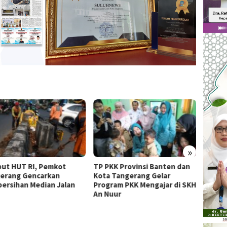
»
ut HUT RI, Pemkot
TP PKK Provinsi Banten dan
Wali K
erang Gencarkan
Kota Tangerang Gelar
Sachr
ersihan Median Jalan
Program PKK Mengajar di SKH
Pusat
An Nuur