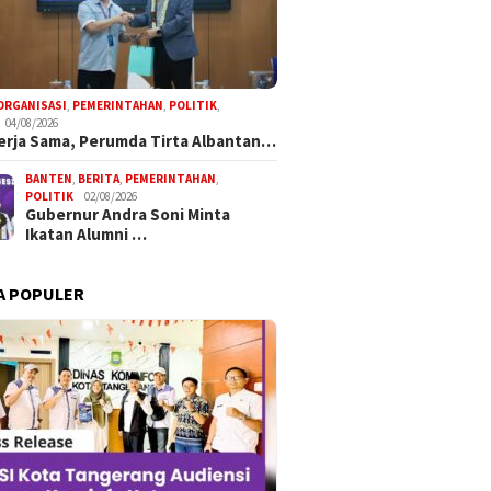
ORGANISASI
,
PEMERINTAHAN
,
POLITIK
,
04/08/2026
Kerja Sama, Perumda Tirta Albantan…
BANTEN
,
BERITA
,
PEMERINTAHAN
,
POLITIK
02/08/2026
Gubernur Andra Soni Minta
Ikatan Alumni …
A POPULER