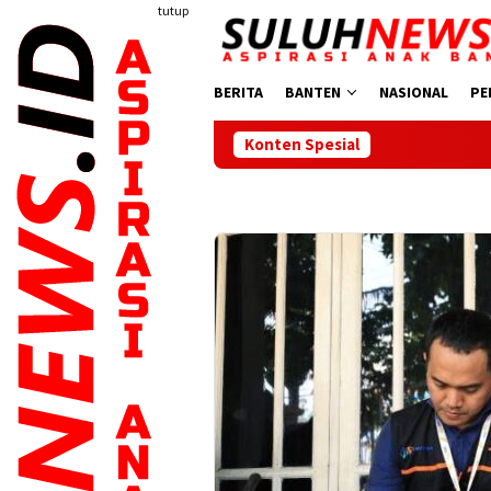
Loncat
tutup
ke
konten
BERITA
BANTEN
NASIONAL
PE
Konten Spesial
Sidak Tambang di Bojo