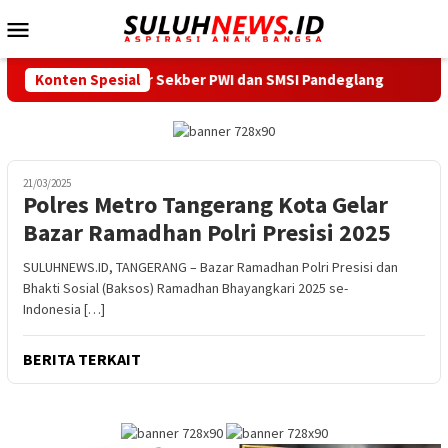
Loncat
Menu
ke
Mobile
konten
gi Kantor Sekber PWI dan SMSI Pandeglang
Konten Spesial
Ardi Irawan
21/03/2025
Polres Metro Tangerang Kota Gelar
Bazar Ramadhan Polri Presisi 2025
SULUHNEWS.ID, TANGERANG – Bazar Ramadhan Polri Presisi dan
Bhakti Sosial (Baksos) Ramadhan Bhayangkari 2025 se-
Indonesia […]
BERITA TERKAIT