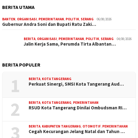
BERITA UTAMA
BANTEN
,
ORGANISASI
,
PEMERINTAHAN
,
POLITIK
,
SERANG
06/08/2026
Gubernur Andra Soni dan Bupati Ratu Zaki…
BERITA
,
ORGANISASI
,
PEMERINTAHAN
,
POLITIK
,
SERANG
04/08/2026
Jalin Kerja Sama, Perumda Tirta Albantan…
BERITA POPULER
1
BERITA
,
KOTA TANGERANG
Perkuat Sinergi, SMSI Kota Tangerang Aud…
2
BERITA
,
KOTA TANGERANG
,
PEMERINTAHAN
RSUD Kota Tangerang Dinilai Ombudsman RI…
3
BERITA
,
KABUPATEN TANGERANG
,
OTOMOTIF
,
PEMERINTAHAN
Cegah Kecurangan Jelang Natal dan Tahun …