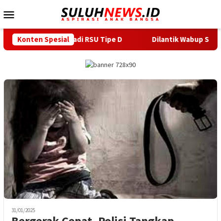
Loncat
Menu
ke
Mobile
konten
tus Menjadi RSU Tipe D
Konten Spesial
Dilantik Wabup Serang, Duta Panc
31/01/2025
Bergerak Cepat, Polisi Tangkap