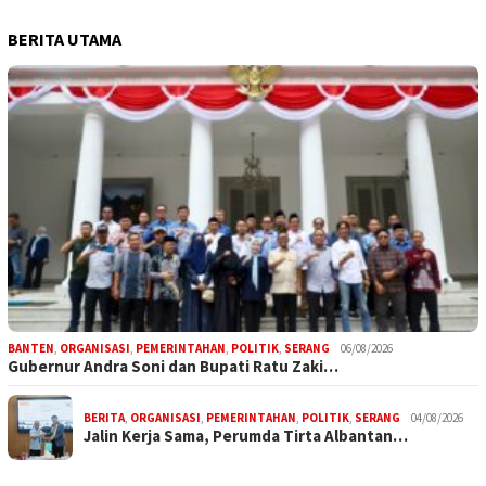
BERITA UTAMA
BANTEN
,
ORGANISASI
,
PEMERINTAHAN
,
POLITIK
,
SERANG
06/08/2026
Gubernur Andra Soni dan Bupati Ratu Zaki…
BERITA
,
ORGANISASI
,
PEMERINTAHAN
,
POLITIK
,
SERANG
04/08/2026
Jalin Kerja Sama, Perumda Tirta Albantan…