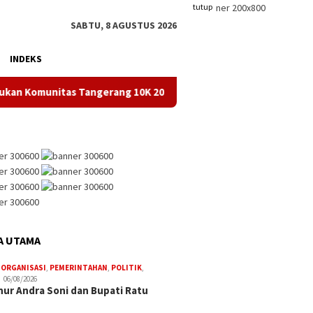
tutup
SABTU, 8 AGUSTUS 2026
INDEKS
 Komunitas Tangerang 10K 2026
Dinkes Kota Tangerang G
A UTAMA
,
ORGANISASI
,
PEMERINTAHAN
,
POLITIK
,
06/08/2026
ur Andra Soni dan Bupati Ratu