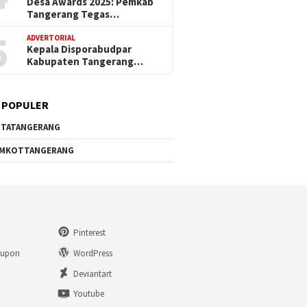
Desa Awards 2025: Pemkab
Tangerang Tegas…
5
ADVERTORIAL
Kepala Disporabudpar
Kabupaten Tangerang…
 POPULER
TATANGERANG
EMKOTTANGERANG
Pinterest
eupon
WordPress
n
Deviantart
Youtube