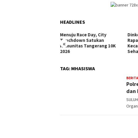
HEADLINES
 ke-81,
Menuju Race Day, City
Dinkes Kota Ta
in Aksi Bersih
Touchdown Satukan
Rapat Pleno Ver
«
bagian
Komunitas Tangerang 10K
Kecamatan dan 
2026
Sehat
TAG:
MHASISWA
BERITA
Polr
dan 
SULUH
Organ