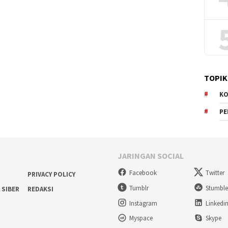
TOPIK
KO
P
JARINGAN SOCIAL
Facebook
Twitter
PRIVACY POLICY
Tumblr
Stumbl
 SIBER
REDAKSI
Instagram
Linkedi
Myspace
Skype