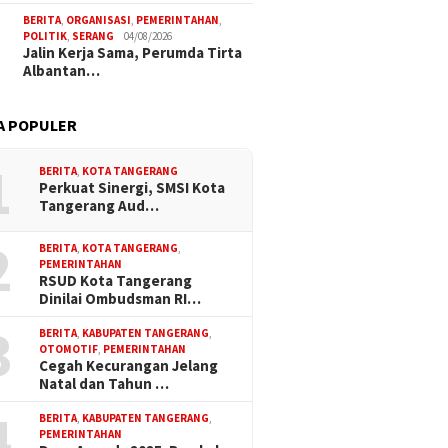
BERITA
,
ORGANISASI
,
PEMERINTAHAN
,
POLITIK
,
SERANG
04/08/2026
Jalin Kerja Sama, Perumda Tirta
Albantan…
g Raih LPM
Sambut HUT RI ke-81,
Menuju Race Day, C
A POPULER
ti Komitmen
Sachrudin Pimpin Aksi Bersih
Touchdown Satuk
dayaan
Kota dan Pembagian
Komunitas Tanger
1
Bendera
2026
BERITA
,
KOTA TANGERANG
Perkuat Sinergi, SMSI Kota
Tangerang Aud…
2
BERITA
,
KOTA TANGERANG
,
PEMERINTAHAN
RSUD Kota Tangerang
Dinilai Ombudsman RI…
3
BERITA
,
KABUPATEN TANGERANG
,
OTOMOTIF
,
PEMERINTAHAN
Cegah Kecurangan Jelang
Natal dan Tahun …
4
BERITA
,
KABUPATEN TANGERANG
,
PEMERINTAHAN