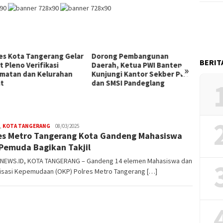
ngerang Gelar
Dorong Pembangunan
Pemkot Tangeran
BERIT
ifikasi
Daerah, Ketua PWI Banten
Award 2026, Buk
»
Kelurahan
Kunjungi Kantor Sekber PWI
Perkuat Pember
dan SMSI Pandeglang
Masyarakat
,
KOTA TANGERANG
W4nt0
08/03/2025
es Metro Tangerang Kota Gandeng Mahasiswa
Pemuda Bagikan Takjil
NEWS.ID, KOTA TANGERANG – Gandeng 14 elemen Mahasiswa dan
isasi Kepemudaan (OKP) Polres Metro Tangerang […]