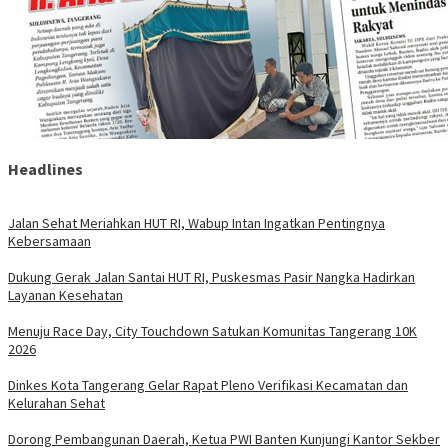
Headlines
Jalan Sehat Meriahkan HUT RI, Wabup Intan Ingatkan Pentingnya
Kebersamaan
Dukung Gerak Jalan Santai HUT RI, Puskesmas Pasir Nangka Hadirkan
Layanan Kesehatan
Menuju Race Day, City Touchdown Satukan Komunitas Tangerang 10K
2026
Dinkes Kota Tangerang Gelar Rapat Pleno Verifikasi Kecamatan dan
Kelurahan Sehat
Dorong Pembangunan Daerah, Ketua PWI Banten Kunjungi Kantor Sekber