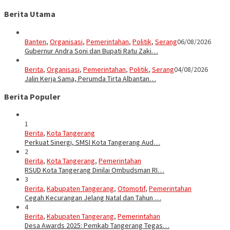
Berita Utama
Banten
,
Organisasi
,
Pemerintahan
,
Politik
,
Serang
06/08/2026
Gubernur Andra Soni dan Bupati Ratu Zaki…
Berita
,
Organisasi
,
Pemerintahan
,
Politik
,
Serang
04/08/2026
Jalin Kerja Sama, Perumda Tirta Albantan…
Berita Populer
1
Berita
,
Kota Tangerang
Perkuat Sinergi, SMSI Kota Tangerang Aud…
2
Berita
,
Kota Tangerang
,
Pemerintahan
RSUD Kota Tangerang Dinilai Ombudsman RI…
3
Berita
,
Kabupaten Tangerang
,
Otomotif
,
Pemerintahan
Cegah Kecurangan Jelang Natal dan Tahun …
4
Berita
,
Kabupaten Tangerang
,
Pemerintahan
Desa Awards 2025: Pemkab Tangerang Tegas…