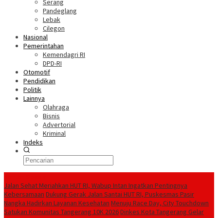
Serang
Pandeglang
Lebak
Cilegon
Nasional
Pemerintahan
Kemendagri RI
DPD-RI
Otomotif
Pendidikan
Politik
Lainnya
Olahraga
Bisnis
Advertorial
Kriminal
Indeks
Konten Spesial
Jalan Sehat Meriahkan HUT RI, Wabup Intan Ingatkan Pentingnya
Kebersamaan
Dukung Gerak Jalan Santai HUT RI, Puskesmas Pasir
Nangka Hadirkan Layanan Kesehatan
Menuju Race Day, City Touchdown
Satukan Komunitas Tangerang 10K 2026
Dinkes Kota Tangerang Gelar