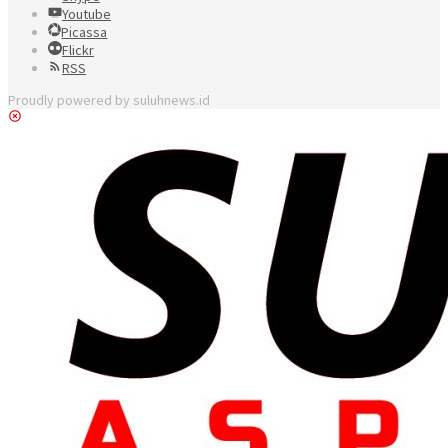
Youtube
Picassa
Flickr
RSS
Proudly powered by suluhnews.id