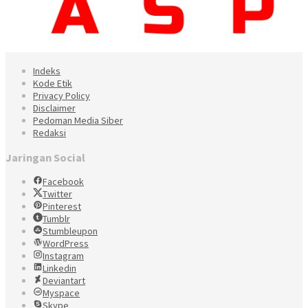
Indeks
Kode Etik
Privacy Policy
Disclaimer
Pedoman Media Siber
Redaksi
Jaringan Social
Facebook
Twitter
Pinterest
Tumblr
Stumbleupon
WordPress
Instagram
Linkedin
Deviantart
Myspace
Skype