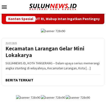
Loncat
Menu
ke
Mobile
konten
n Sehat Meriahkan HUT RI, Wabup Intan Ingatkan Pentingnya Ke
Konten Spesial
25/07/2025
Kecamatan Larangan Gelar Mini
Lokakarya
SULUHNEWS.ID, KOTA TANGERANG – Dalam upaya serius memerangi
angka stunting di wilayahnya, Kecamatan Larangan, Kota […]
BERITA TERKAIT