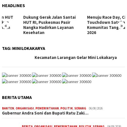
HEADLINES
Dukung Gerak Jalan Santai
Menuju Race Day, City
HUT RI, Puskesmas Pasir
Touchdown Satukan
«
»
Nangka Hadirkan Layanan
Komunitas Tangerang 10K
Kesehatan
2026
TAG:
MINILOKAKARYA
Kecamatan Larangan Gelar Mini Lokakarya
BERITA UTAMA
BANTEN
,
ORGANISASI
,
PEMERINTAHAN
,
POLITIK
,
SERANG
06/08/2026
Gubernur Andra Soni dan Bupati Ratu Zaki…
BERITA
,
ORGANISASI
,
PEMERINTAHAN
,
POLITIK
,
SERANG
04/08/2026