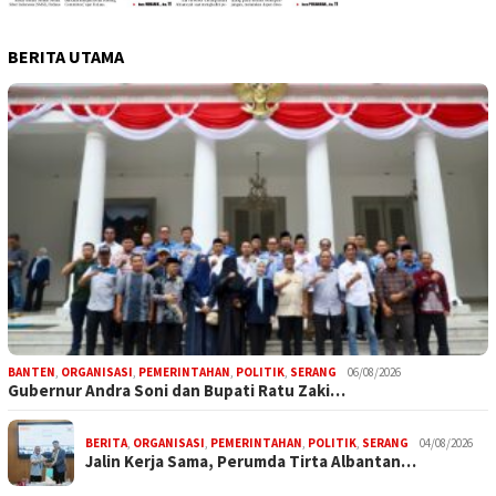
BERITA UTAMA
BANTEN
,
ORGANISASI
,
PEMERINTAHAN
,
POLITIK
,
SERANG
06/08/2026
Gubernur Andra Soni dan Bupati Ratu Zaki…
BERITA
,
ORGANISASI
,
PEMERINTAHAN
,
POLITIK
,
SERANG
04/08/2026
Jalin Kerja Sama, Perumda Tirta Albantan…