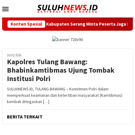
Loncat
Menu
ke
Mobile
konten
XII, Sekda Kabupaten Serang Minta Peserta Jaga Mental dan Fisi
Konten Spesial
16/02/2026
Kapolres Tulang Bawang:
Bhabinkamtibmas Ujung Tombak
Institusi Polri
SULUHNEWS.ID, TULANG BAWANG – Komitmen Polri dalam
memperkuat keamanan dan ketertiban masyarakat (Kamtibmas)
kembali ditegaskan […]
BERITA TERKAIT