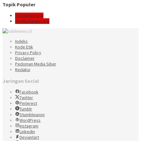
Topik Populer
Kotatangerang
Pemkottangerang
Indeks
Kode Etik
Privacy Policy
Disclaimer
Pedoman Media Siber
Redaksi
Jaringan Social
Facebook
Twitter
Pinterest
Tumblr
Stumbleupon
WordPress
Instagram
Linkedin
Deviantart