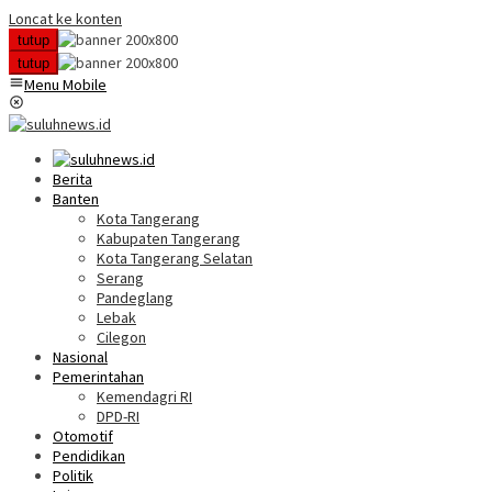
Loncat ke konten
tutup
tutup
Menu Mobile
Berita
Banten
Kota Tangerang
Kabupaten Tangerang
Kota Tangerang Selatan
Serang
Pandeglang
Lebak
Cilegon
Nasional
Pemerintahan
Kemendagri RI
DPD-RI
Otomotif
Pendidikan
Politik