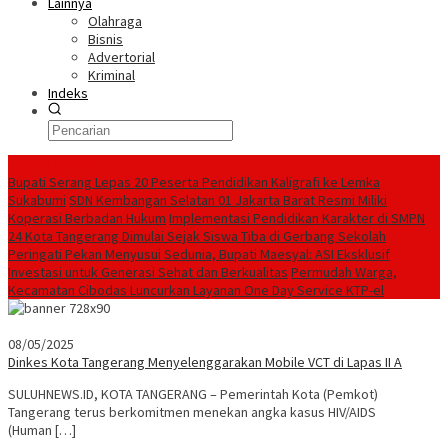
Lainnya
Olahraga
Bisnis
Advertorial
Kriminal
Indeks
Konten Spesial
Bupati Serang Lepas 20 Peserta Pendidikan Kaligrafi ke Lemka
Sukabumi
SDN Kembangan Selatan 01 Jakarta Barat Resmi Miliki
Koperasi Berbadan Hukum
Implementasi Pendidikan Karakter di SMPN
24 Kota Tangerang Dimulai Sejak Siswa Tiba di Gerbang Sekolah
Peringati Pekan Menyusui Sedunia, Bupati Maesyal: ASI Eksklusif
Investasi untuk Generasi Sehat dan Berkualitas
Permudah Warga,
Kecamatan Cibodas Luncurkan Layanan One Day Service KTP-el
08/05/2025
Dinkes Kota Tangerang Menyelenggarakan Mobile VCT di Lapas II A
SULUHNEWS.ID, KOTA TANGERANG – Pemerintah Kota (Pemkot)
Tangerang terus berkomitmen menekan angka kasus HIV/AIDS
(Human […]