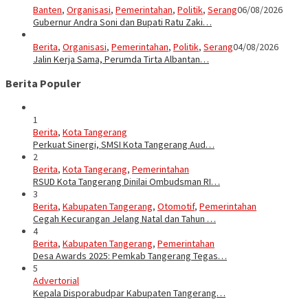
Banten
,
Organisasi
,
Pemerintahan
,
Politik
,
Serang
06/08/2026
Gubernur Andra Soni dan Bupati Ratu Zaki…
Berita
,
Organisasi
,
Pemerintahan
,
Politik
,
Serang
04/08/2026
Jalin Kerja Sama, Perumda Tirta Albantan…
Berita Populer
1
Berita
,
Kota Tangerang
Perkuat Sinergi, SMSI Kota Tangerang Aud…
2
Berita
,
Kota Tangerang
,
Pemerintahan
RSUD Kota Tangerang Dinilai Ombudsman RI…
3
Berita
,
Kabupaten Tangerang
,
Otomotif
,
Pemerintahan
Cegah Kecurangan Jelang Natal dan Tahun …
4
Berita
,
Kabupaten Tangerang
,
Pemerintahan
Desa Awards 2025: Pemkab Tangerang Tegas…
5
Advertorial
Kepala Disporabudpar Kabupaten Tangerang…