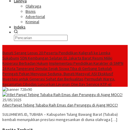
Lainnya
Olahraga
Bisnis
Advertorial
Kriminal
Indeks
Konten Spesial
Bupati Serang Lepas 20 Peserta Pendidikan Kaligrafi ke Lemka
Sukabumi
SDN Kembangan Selatan 01 Jakarta Barat Resmi Miliki
Koperasi Berbadan Hukum
Implementasi Pendidikan Karakter di SMPN
24 Kota Tangerang Dimulai Sejak Siswa Tiba di Gerbang Sekolah
Peringati Pekan Menyusui Sedunia, Bupati Maesyal: ASI Eksklusif
Investasi untuk Generasi Sehat dan Berkualitas
Permudah Warga,
Kecamatan Cibodas Luncurkan Layanan One Day Service KTP-el
25/05/2025
Atlet Panjat Tebing Tubaba Raih Emas dan Perunggu di Ajang MOCC!
SULUHNEWS.ID, TUBABA – Kabupaten Tulang Bawang Barat (Tubaba)
kembali menunjukkan prestasi mengesankan di dunia olahraga […]
Berita Terkait