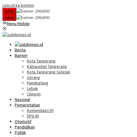
Loncat ke konten
tutup
tutup
Menu Mobile
Berita
Banten
Kota Tangerang
Kabupaten Tangerang
Kota Tangerang Selatan
Serang
Pandeglang
Lebak
Cilegon
Nasional
Pemerintahan
Kemendagri RI
DPD-RI
Otomotif
Pendidikan
Politik