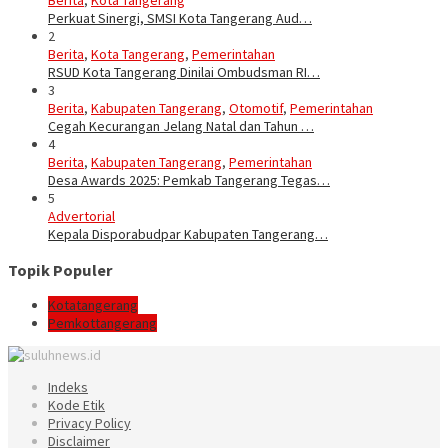
Berita
,
Kota Tangerang
Perkuat Sinergi, SMSI Kota Tangerang Aud…
2
Berita
,
Kota Tangerang
,
Pemerintahan
RSUD Kota Tangerang Dinilai Ombudsman RI…
3
Berita
,
Kabupaten Tangerang
,
Otomotif
,
Pemerintahan
Cegah Kecurangan Jelang Natal dan Tahun …
4
Berita
,
Kabupaten Tangerang
,
Pemerintahan
Desa Awards 2025: Pemkab Tangerang Tegas…
5
Advertorial
Kepala Disporabudpar Kabupaten Tangerang…
Topik Populer
Kotatangerang
Pemkottangerang
Indeks
Kode Etik
Privacy Policy
Disclaimer