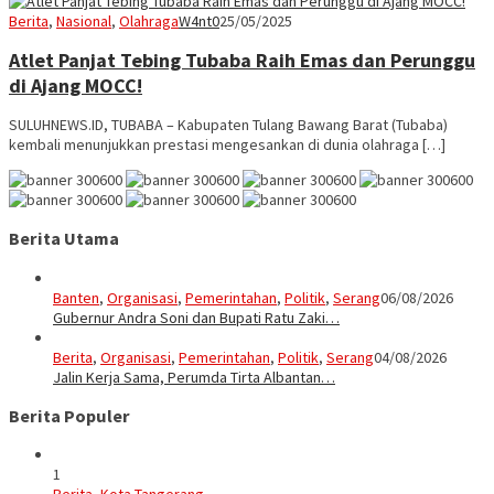
Berita
,
Nasional
,
Olahraga
W4nt0
25/05/2025
Atlet Panjat Tebing Tubaba Raih Emas dan Perunggu
di Ajang MOCC!
SULUHNEWS.ID, TUBABA – Kabupaten Tulang Bawang Barat (Tubaba)
kembali menunjukkan prestasi mengesankan di dunia olahraga […]
Berita Utama
Banten
,
Organisasi
,
Pemerintahan
,
Politik
,
Serang
06/08/2026
Gubernur Andra Soni dan Bupati Ratu Zaki…
Berita
,
Organisasi
,
Pemerintahan
,
Politik
,
Serang
04/08/2026
Jalin Kerja Sama, Perumda Tirta Albantan…
Berita Populer
1