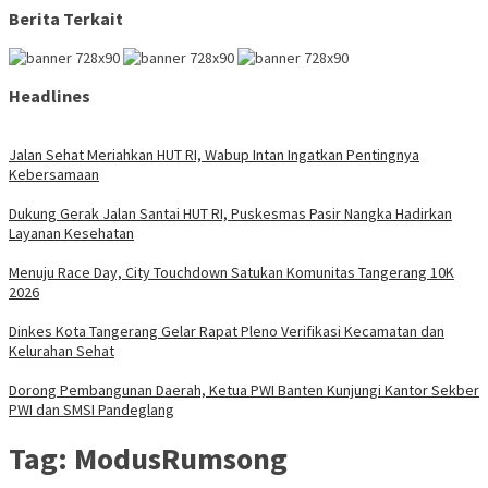
Berita Terkait
Headlines
Jalan Sehat Meriahkan HUT RI, Wabup Intan Ingatkan Pentingnya
Kebersamaan
Dukung Gerak Jalan Santai HUT RI, Puskesmas Pasir Nangka Hadirkan
Layanan Kesehatan
Menuju Race Day, City Touchdown Satukan Komunitas Tangerang 10K
2026
Dinkes Kota Tangerang Gelar Rapat Pleno Verifikasi Kecamatan dan
Kelurahan Sehat
Dorong Pembangunan Daerah, Ketua PWI Banten Kunjungi Kantor Sekber
PWI dan SMSI Pandeglang
Tag:
ModusRumsong