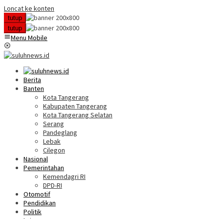
Loncat ke konten
tutup
tutup
Menu Mobile
Berita
Banten
Kota Tangerang
Kabupaten Tangerang
Kota Tangerang Selatan
Serang
Pandeglang
Lebak
Cilegon
Nasional
Pemerintahan
Kemendagri RI
DPD-RI
Otomotif
Pendidikan
Politik