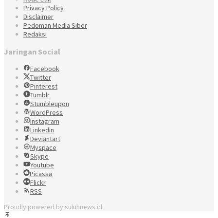
Privacy Policy
Disclaimer
Pedoman Media Siber
Redaksi
Jaringan Social
Facebook
Twitter
Pinterest
Tumblr
Stumbleupon
WordPress
Instagram
Linkedin
Deviantart
Myspace
Skype
Youtube
Picassa
Flickr
RSS
Proudly powered by suluhnews.id