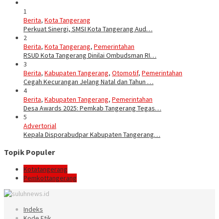
1
Berita
,
Kota Tangerang
Perkuat Sinergi, SMSI Kota Tangerang Aud…
2
Berita
,
Kota Tangerang
,
Pemerintahan
RSUD Kota Tangerang Dinilai Ombudsman RI…
3
Berita
,
Kabupaten Tangerang
,
Otomotif
,
Pemerintahan
Cegah Kecurangan Jelang Natal dan Tahun …
4
Berita
,
Kabupaten Tangerang
,
Pemerintahan
Desa Awards 2025: Pemkab Tangerang Tegas…
5
Advertorial
Kepala Disporabudpar Kabupaten Tangerang…
Topik Populer
Kotatangerang
Pemkottangerang
Indeks
Kode Etik