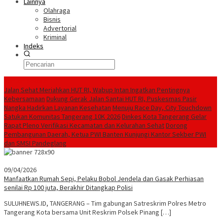
Lainnya
Olahraga
Bisnis
Advertorial
Kriminal
Indeks
Konten Spesial
Jalan Sehat Meriahkan HUT RI, Wabup Intan Ingatkan Pentingnya
Kebersamaan
Dukung Gerak Jalan Santai HUT RI, Puskesmas Pasir
Nangka Hadirkan Layanan Kesehatan
Menuju Race Day, City Touchdown
Satukan Komunitas Tangerang 10K 2026
Dinkes Kota Tangerang Gelar
Rapat Pleno Verifikasi Kecamatan dan Kelurahan Sehat
Dorong
Pembangunan Daerah, Ketua PWI Banten Kunjungi Kantor Sekber PWI
dan SMSI Pandeglang
09/04/2026
Manfaatkan Rumah Sepi, Pelaku Bobol Jendela dan Gasak Perhiasan
senilai Rp 100 juta, Berakhir Ditangkap Polisi
SULUHNEWS.ID, TANGERANG – Tim gabungan Satreskrim Polres Metro
Tangerang Kota bersama Unit Reskrim Polsek Pinang […]