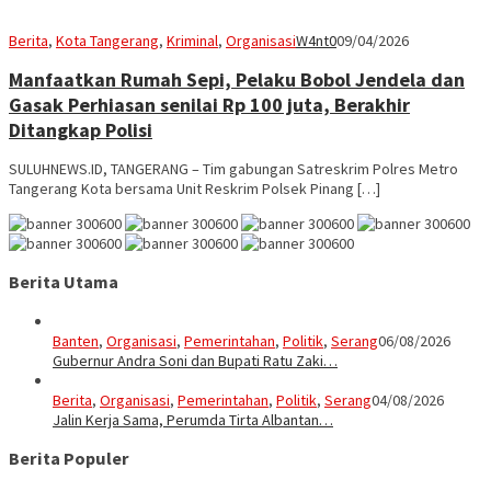
Berita
,
Kota Tangerang
,
Kriminal
,
Organisasi
W4nt0
09/04/2026
Manfaatkan Rumah Sepi, Pelaku Bobol Jendela dan
Gasak Perhiasan senilai Rp 100 juta, Berakhir
Ditangkap Polisi
SULUHNEWS.ID, TANGERANG – Tim gabungan Satreskrim Polres Metro
Tangerang Kota bersama Unit Reskrim Polsek Pinang […]
Berita Utama
Banten
,
Organisasi
,
Pemerintahan
,
Politik
,
Serang
06/08/2026
Gubernur Andra Soni dan Bupati Ratu Zaki…
Berita
,
Organisasi
,
Pemerintahan
,
Politik
,
Serang
04/08/2026
Jalin Kerja Sama, Perumda Tirta Albantan…
Berita Populer