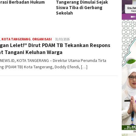
rasi Berbadan Hukum
Tangerang Dimulai Sejak
Eksklu
Siswa Tiba di Gerbang
Genera
Sekolah
Berkua
,
KOTA TANGERANG
,
ORGANISASI
W4nt0
31/03/2026
gan Lelet!” Dirut PDAM TB Tekankan Respons
t Tangani Keluhan Warga
NEWS.ID, KOTA TANGERANG – Direktur Utama Perumda Tirta
ng (PDAM TB) Kota Tangerang, Doddy Efendi, […]