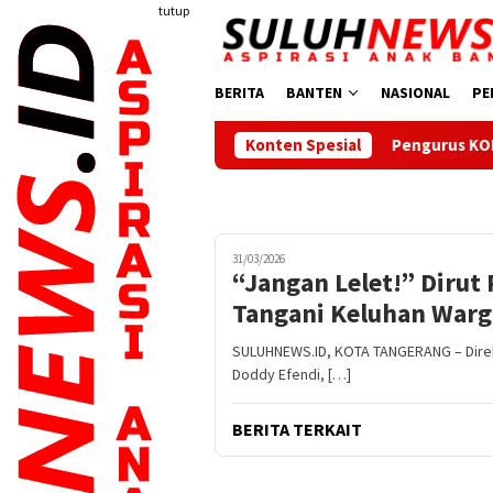
Loncat
tutup
ke
konten
BERITA
BANTEN
NASIONAL
PE
Pengurus KONI Dilantik, Bupati Sera
Konten Spesial
31/03/2026
“Jangan Lelet!” Diru
Tangani Keluhan Warg
SULUHNEWS.ID, KOTA TANGERANG – Direk
Doddy Efendi, […]
BERITA TERKAIT