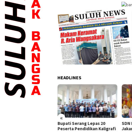
HEADLINES
gurus KONI Dilantik,
ati Serang Ratu Zakiyah
ta Intensif Lakukan
mbinaan Cabor
«
Bupati Serang Lepas 20
SDN 
Peserta Pendidikan Kaligrafi
Jakar