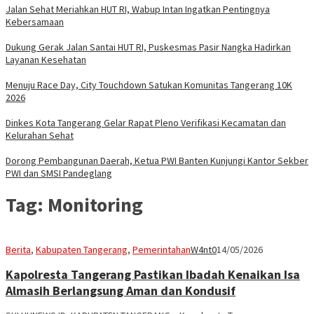
Jalan Sehat Meriahkan HUT RI, Wabup Intan Ingatkan Pentingnya
Kebersamaan
Dukung Gerak Jalan Santai HUT RI, Puskesmas Pasir Nangka Hadirkan
Layanan Kesehatan
Menuju Race Day, City Touchdown Satukan Komunitas Tangerang 10K
2026
Dinkes Kota Tangerang Gelar Rapat Pleno Verifikasi Kecamatan dan
Kelurahan Sehat
Dorong Pembangunan Daerah, Ketua PWI Banten Kunjungi Kantor Sekber
PWI dan SMSI Pandeglang
Tag:
Monitoring
Berita
,
Kabupaten Tangerang
,
Pemerintahan
W4nt0
14/05/2026
Kapolresta Tangerang Pastikan Ibadah Kenaikan Isa
Almasih Berlangsung Aman dan Kondusif