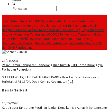
Konten Spesial
Jalan Sehat Meriahkan HUT RI, Wabup Intan Ingatkan Pentingnya
Kebersamaan
Dukung Gerak Jalan Santai HUT RI, Puskesmas Pasir
Nangka Hadirkan Layanan Kesehatan
Menuju Race Day, City Touchdown
Satukan Komunitas Tangerang 10K 2026
Dinkes Kota Tangerang Gelar
Rapat Pleno Verifikasi Kecamatan dan Kelurahan Sehat
Dorong
Pembangunan Daerah, Ketua PWI Banten Kunjungi Kantor Sekber PWI
dan SMSI Pandeglang
29/04/2025
Pasar Kemiri Kabupaten Tangerang Kian Kumuh, LBH Soroti Kurangnya
Perhatian Pengelola
SULUHNEWS.ID, KABUPATEN TANGERANG – Kondisi Pasar Kemiri yang
terletak di RT 13/04, Desa Kemiri, Kecamatan […]
Berita Terkait
14/05/2026
Kapolresta Tangerang Pastikan Ibadah Kenaikan Isa Almasih Berlangsung