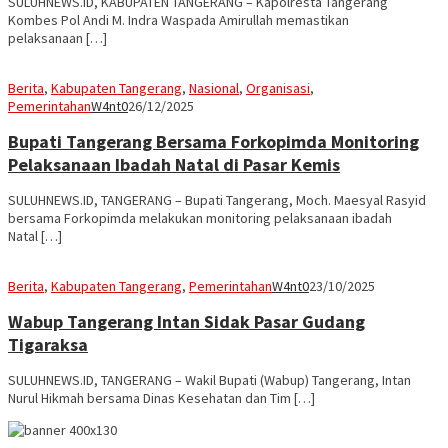
SULUHNEWS.ID, KABUPATEN TANGERANG – Kapolresta Tangerang
Kombes Pol Andi M. Indra Waspada Amirullah memastikan
pelaksanaan […]
Berita
,
Kabupaten Tangerang
,
Nasional
,
Organisasi
,
Pemerintahan
W4nt0
26/12/2025
Bupati Tangerang Bersama Forkopimda Monitoring
Pelaksanaan Ibadah Natal di Pasar Kemis
SULUHNEWS.ID, TANGERANG – Bupati Tangerang, Moch. Maesyal Rasyid
bersama Forkopimda melakukan monitoring pelaksanaan ibadah
Natal […]
Berita
,
Kabupaten Tangerang
,
Pemerintahan
W4nt0
23/10/2025
Wabup Tangerang Intan Sidak Pasar Gudang
Tigaraksa
SULUHNEWS.ID, TANGERANG – Wakil Bupati (Wabup) Tangerang, Intan
Nurul Hikmah bersama Dinas Kesehatan dan Tim […]