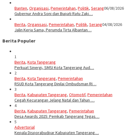
Banten
,
Organisasi
,
Pemerintahan
,
Politik
,
Serang
06/08/2026
Gubernur Andra Soni dan Bupati Ratu Zaki…
Berita
,
Organisasi
,
Pemerintahan
,
Politik
,
Serang
04/08/2026
Jalin Kerja Sama, Perumda Tirta Albantan…
Berita Populer
1
Berita
,
Kota Tangerang
Perkuat Sinergi, SMSI Kota Tangerang Aud…
2
Berita
,
Kota Tangerang
,
Pemerintahan
RSUD Kota Tangerang Dinilai Ombudsman RI…
3
Berita
,
Kabupaten Tangerang
,
Otomotif
,
Pemerintahan
Cegah Kecurangan Jelang Natal dan Tahun …
4
Berita
,
Kabupaten Tangerang
,
Pemerintahan
Desa Awards 2025: Pemkab Tangerang Tegas…
5
Advertorial
Kepala Disporabudpar Kabupaten Tangerang…