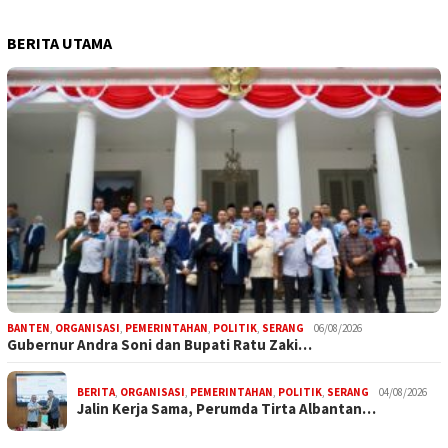
BERITA UTAMA
BANTEN
,
ORGANISASI
,
PEMERINTAHAN
,
POLITIK
,
SERANG
06/08/2026
Gubernur Andra Soni dan Bupati Ratu Zaki…
BERITA
,
ORGANISASI
,
PEMERINTAHAN
,
POLITIK
,
SERANG
04/08/2026
Jalin Kerja Sama, Perumda Tirta Albantan…