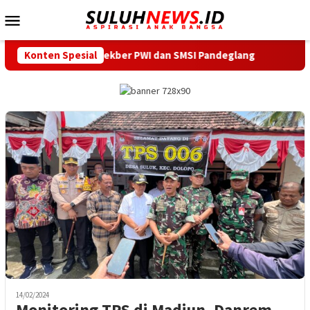
Loncat
Menu
ke
Mobile
konten
tor Sekber PWI dan SMSI Pandeglang
Konten Spesial
Dilantik Serentak
14/02/2024
Monitoring TPS di Madiun, Danrem