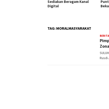
syandu Kecamatan Siap
Sediakan Beragam Kanal
Punt
kuat Pelayanan Anak
Digital
Beka
TAG:
MORALMASYARAKAT
BERITA
Pimp
Zona
SULUH
Rusdi