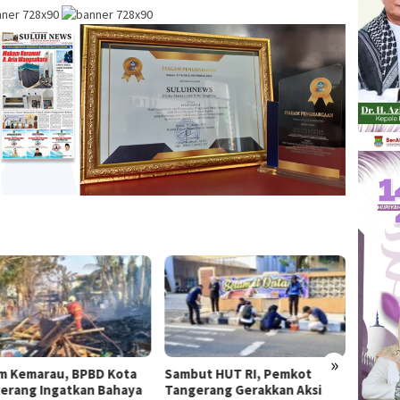
»
m Kemarau, BPBD Kota
Sambut HUT RI, Pemkot
Plh. K
erang Ingatkan Bahaya
Tangerang Gerakkan Aksi
Tange