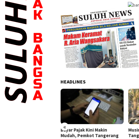
HEADLINES
«
antik Serentak, TP PKK,
Bayar Pajak Kini Makin
Musi
nda PAUD dan Bunda
Mudah, Pemkot Tangerang
Tang