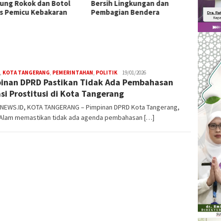
ung Rokok dan Botol
Bersih Lingkungan dan
Sinerg
s Pemicu Kebakaran
Pembagian Bendera
Kamti
Aktif 
Keama
,
KOTA TANGERANG
,
PEMERINTAHAN
,
POLITIK
W4nt0
19/01/2026
inan DPRD Pastikan Tidak Ada Pembahasan
si Prostitusi di Kota Tangerang
NEWS.ID, KOTA TANGERANG – Pimpinan DPRD Kota Tangerang,
 Alam memastikan tidak ada agenda pembahasan […]