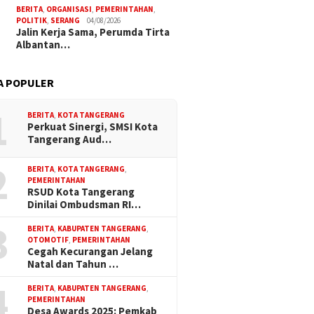
BERITA
,
ORGANISASI
,
PEMERINTAHAN
,
POLITIK
,
SERANG
04/08/2026
Jalin Kerja Sama, Perumda Tirta
Albantan…
A POPULER
1
BERITA
,
KOTA TANGERANG
Perkuat Sinergi, SMSI Kota
Tangerang Aud…
2
BERITA
,
KOTA TANGERANG
,
PEMERINTAHAN
RSUD Kota Tangerang
Dinilai Ombudsman RI…
3
BERITA
,
KABUPATEN TANGERANG
,
OTOMOTIF
,
PEMERINTAHAN
Cegah Kecurangan Jelang
Natal dan Tahun …
4
BERITA
,
KABUPATEN TANGERANG
,
PEMERINTAHAN
Desa Awards 2025: Pemkab