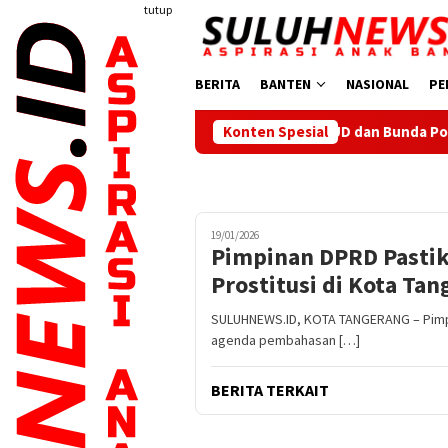
Loncat
tutup
ke
konten
BERITA
BANTEN
NASIONAL
PE
Serentak, TP PKK, Bunda PAUD dan Bunda Posyandu Kecamatan Si
Konten Spesial
19/01/2026
Pimpinan DPRD Pastik
Prostitusi di Kota Ta
SULUHNEWS.ID, KOTA TANGERANG – Pimpi
agenda pembahasan […]
BERITA TERKAIT