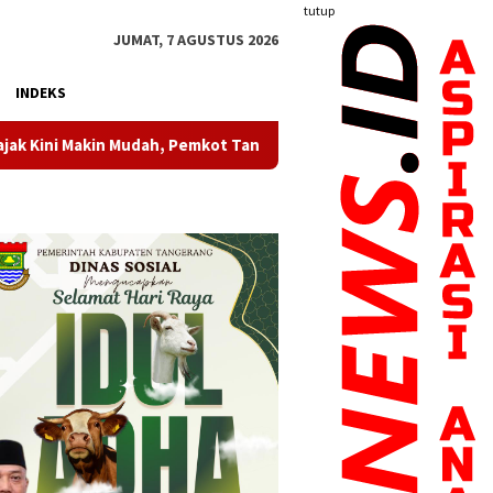
tutup
JUMAT, 7 AGUSTUS 2026
INDEKS
, Pemkot Tangerang Sediakan Beragam Kanal Digital
Musi