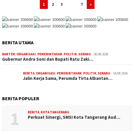
1
2
3
…
7
»
BERITA UTAMA
BANTEN
,
ORGANISASI
,
PEMERINTAHAN
,
POLITIK
,
SERANG
06/08/2026
Gubernur Andra Soni dan Bupati Ratu Zaki…
BERITA
,
ORGANISASI
,
PEMERINTAHAN
,
POLITIK
,
SERANG
04/08/2026
Jalin Kerja Sama, Perumda Tirta Albantan…
BERITA POPULER
1
BERITA
,
KOTA TANGERANG
Perkuat Sinergi, SMSI Kota Tangerang Aud…