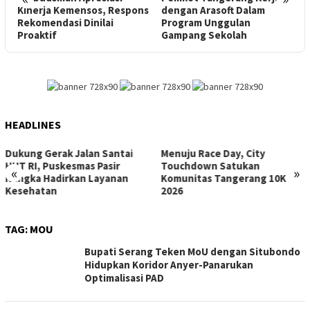
Kinerja Kemensos, Respons
dengan Arasoft Dalam
M
Rekomendasi Dinilai
Program Unggulan
P
Proaktif
Gampang Sekolah
HEADLINES
Dukung Gerak Jalan Santai
Menuju Race Day, City
HUT RI, Puskesmas Pasir
Touchdown Satukan
«
»
Nangka Hadirkan Layanan
Komunitas Tangerang 10K
Kesehatan
2026
TAG:
MOU
Bupati Serang Teken MoU dengan Situbondo
Hidupkan Koridor Anyer-Panarukan
Optimalisasi PAD