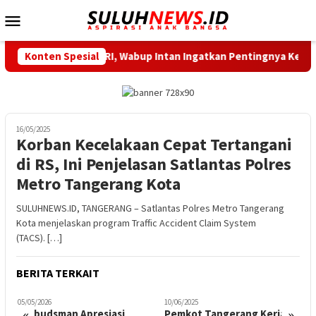
Loncat
Menu
ke
Mobile
konten
hat Meriahkan HUT RI, Wabup Intan Ingatkan Pentingnya Kebers
Konten Spesial
16/05/2025
Korban Kecelakaan Cepat Tertangani
di RS, Ini Penjelasan Satlantas Polres
Metro Tangerang Kota
SULUHNEWS.ID, TANGERANG – Satlantas Polres Metro Tangerang
Kota menjelaskan program Traffic Accident Claim System
(TACS). […]
BERITA TERKAIT
05/05/2026
10/06/2025
0
«
»
Ombudsman Apresiasi
Pemkot Tangerang Kerja
W