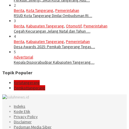
Perkuat Sinergi, SMSI Kota Tangerang Aud…
2
Berita
,
Kota Tangerang
,
Pemerintahan
RSUD Kota Tangerang Dinilai Ombudsman RI…
3
Berita
,
Kabupaten Tangerang
,
Otomotif
,
Pemerintahan
Cegah Kecurangan Jelang Natal dan Tahun …
4
Berita
,
Kabupaten Tangerang
,
Pemerintahan
Desa Awards 2025: Pemkab Tangerang Tegas…
5
Advertorial
Kepala Disporabudpar Kabupaten Tangerang…
Topik Populer
Kotatangerang
Pemkottangerang
Indeks
Kode Etik
Privacy Policy
Disclaimer
Pedoman Media Siber