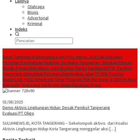
Lainnya
Olahraga
Bisnis
Advertorial
Kriminal
Indeks
Konten Spesial
Sidak Tambang di Bojonegara dan Pulo Ampel, DLH Cek Dokumen
Perizinan Perusahaan
Hadirkan Sembako Terjangkau, Gerakan Pangan
Murah di Kelurahan Manis Jaya Diserbu Warga
Sambut HUT RI, Pemkot
Tangerang Gencarkan Pembersihan Median Jalan
TP PKK Provinsi
Banten dan Kota Tangerang Gelar Program PKK Mengajar di SKH An Nuur
Wali Kota Tangerang Sachrudin Minta Dukungan Pusat
01/08/2025
Demo Aktivis Lingkungan Hidup: Desak Pemkot Tangerang
Evaluasi PT Oligo
SULUHNEWS.ID, KOTA TANGERANG – Sekelompok aktivis dari Koalisi
Aktivis Lingkungan Hidup Kota Tangerang menggelar aksi […]
Berita Terkait