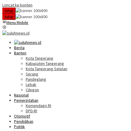
Loncat ke konten
tutup
tutup
Menu Mobile
Berita
Banten
Kota Tangerang
Kabupaten Tangerang
Kota Tangerang Selatan
Serang
Pandeglang
Lebak
Cilegon
Nasional
Pemerintahan
Kemendagri RI
DPD-RI
Otomotif
Pendidikan
Politik