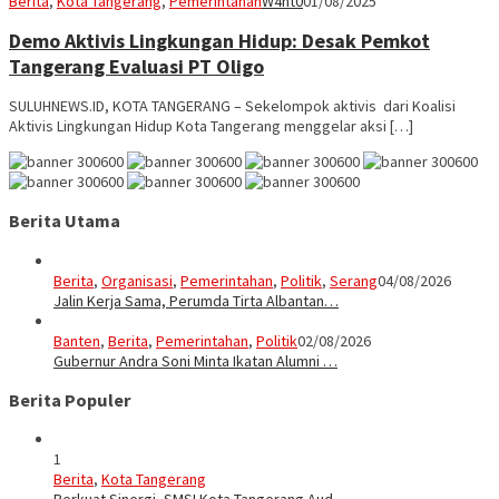
Berita
,
Kota Tangerang
,
Pemerintahan
W4nt0
01/08/2025
Demo Aktivis Lingkungan Hidup: Desak Pemkot
Tangerang Evaluasi PT Oligo
SULUHNEWS.ID, KOTA TANGERANG – Sekelompok aktivis dari Koalisi
Aktivis Lingkungan Hidup Kota Tangerang menggelar aksi […]
Berita Utama
Berita
,
Organisasi
,
Pemerintahan
,
Politik
,
Serang
04/08/2026
Jalin Kerja Sama, Perumda Tirta Albantan…
Banten
,
Berita
,
Pemerintahan
,
Politik
02/08/2026
Gubernur Andra Soni Minta Ikatan Alumni …
Berita Populer
1
Berita
,
Kota Tangerang