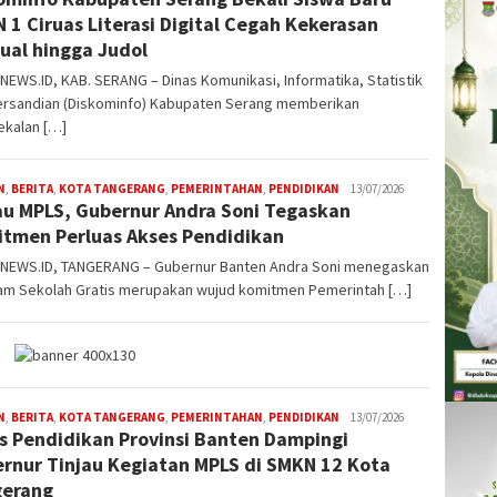
 1 Ciruas Literasi Digital Cegah Kekerasan
ual hingga Judol
EWS.ID, KAB. SERANG – Dinas Komunikasi, Informatika, Statistik
ersandian (Diskominfo) Kabupaten Serang memberikan
kalan […]
N
,
BERITA
,
KOTA TANGERANG
,
PEMERINTAHAN
,
PENDIDIKAN
W4nt0
13/07/2026
au MPLS, Gubernur Andra Soni Tegaskan
tmen Perluas Akses Pendidikan
NEWS.ID, TANGERANG – Gubernur Banten Andra Soni menegaskan
am Sekolah Gratis merupakan wujud komitmen Pemerintah […]
N
,
BERITA
,
KOTA TANGERANG
,
PEMERINTAHAN
,
PENDIDIKAN
W4nt0
13/07/2026
s Pendidikan Provinsi Banten Dampingi
rnur Tinjau Kegiatan MPLS di SMKN 12 Kota
gerang