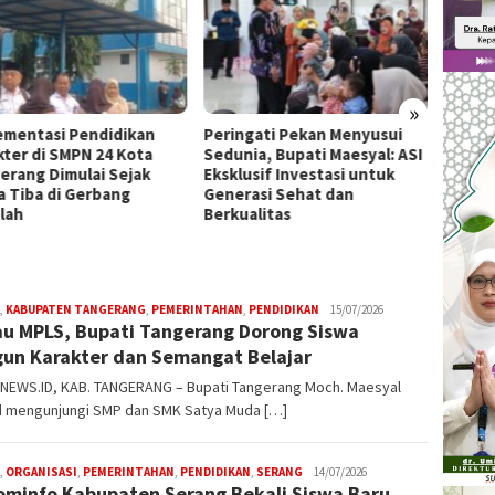
»
ementasi Pendidikan
Peringati Pekan Menyusui
Permu
kter di SMPN 24 Kota
Sedunia, Bupati Maesyal: ASI
Cibod
erang Dimulai Sejak
Eksklusif Investasi untuk
One Da
a Tiba di Gerbang
Generasi Sehat dan
lah
Berkualitas
,
KABUPATEN TANGERANG
,
PEMERINTAHAN
,
PENDIDIKAN
W4nt0
15/07/2026
au MPLS, Bupati Tangerang Dorong Siswa
un Karakter dan Semangat Belajar
NEWS.ID, KAB. TANGERANG – Bupati Tangerang Moch. Maesyal
d mengunjungi SMP dan SMK Satya Muda […]
,
ORGANISASI
,
PEMERINTAHAN
,
PENDIDIKAN
,
SERANG
W4nt0
14/07/2026
ominfo Kabupaten Serang Bekali Siswa Baru