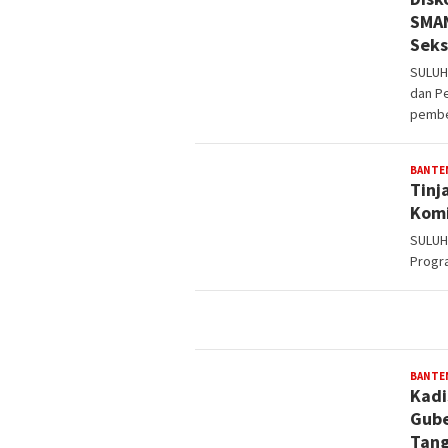
SMAN
Seks
SULUHN
dan P
pembe
BANTE
Tinj
Komi
SULUH
Progr
BANTE
Kadi
Gube
Tan