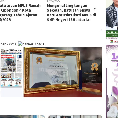
2025
17/07/2025
16/07/2025
ututupan MPLS Ramah
Mengenal Lingkungan
Kemeria
»
 Cipondoh 4 Kota
Sekolah, Ratusan Siswa
Negeri 4
gerang Tahun Ajaran
Baru Antusias Ikuti MPLS di
Ajaran 2
5/2026
SMP Negeri 186 Jakarta