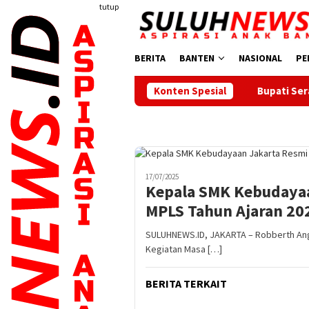
Loncat
tutup
ke
konten
BERITA
BANTEN
NASIONAL
PE
Bupati Serang Lepas 20 Peserta P
Konten Spesial
17/07/2025
Kepala SMK Kebudayaa
MPLS Tahun Ajaran 20
SULUHNEWS.ID, JAKARTA – Robberth Ang
Kegiatan Masa […]
BERITA TERKAIT