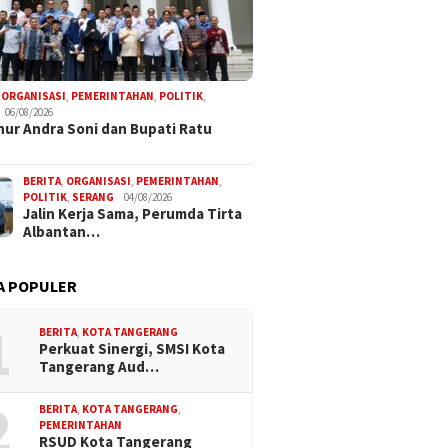
,
ORGANISASI
,
PEMERINTAHAN
,
POLITIK
,
06/08/2026
ur Andra Soni dan Bupati Ratu
BERITA
,
ORGANISASI
,
PEMERINTAHAN
,
POLITIK
,
SERANG
04/08/2026
Jalin Kerja Sama, Perumda Tirta
Albantan…
A POPULER
1
BERITA
,
KOTA TANGERANG
Perkuat Sinergi, SMSI Kota
Tangerang Aud…
2
BERITA
,
KOTA TANGERANG
,
PEMERINTAHAN
RSUD Kota Tangerang