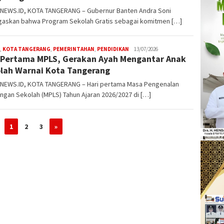
NEWS.ID, KOTA TANGERANG – Gubernur Banten Andra Soni
askan bahwa Program Sekolah Gratis sebagai komitmen […]
,
KOTA TANGERANG
,
PEMERINTAHAN
,
PENDIDIKAN
W4nt0
13/07/2026
 Pertama MPLS, Gerakan Ayah Mengantar Anak
lah Warnai Kota Tangerang
NEWS.ID, KOTA TANGERANG – Hari pertama Masa Pengenalan
ngan Sekolah (MPLS) Tahun Ajaran 2026/2027 di […]
1
2
3
»