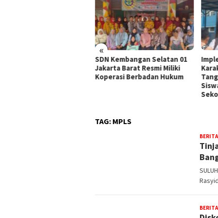
«
ati Serang Lepas 20
SDN Kembangan Selatan 01
Impl
erta Pendidikan Kaligrafi
Jakarta Barat Resmi Miliki
Kara
 Lemka Sukabumi
Koperasi Berbadan Hukum
Tang
Sisw
Seko
TAG:
MPLS
BERITA
Tinj
Bang
SULUH
Rasyi
BERITA
Disk