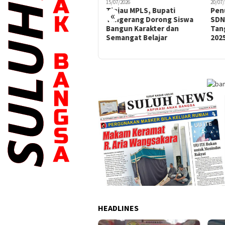
16/07/2025
15/07/2026
20/07/
288 Siswa Baru SMPN 45
Tinjau MPLS, Bupati
Pen
«
Jakarta Jalani MPLS,
Tangerang Dorong Siswa
SDN
Disiplin Jadi Fokus Utama
Bangun Karakter dan
Tan
Semangat Belajar
202
HEADLINES