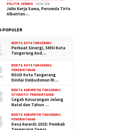
POLITIK
,
SERANG
04/08/2026
Jalin Kerja Sama, Perumda Tirta
Albantan…
A POPULER
1
BERITA
,
KOTA TANGERANG
Perkuat Sinergi, SMSI Kota
Tangerang Aud…
2
BERITA
,
KOTA TANGERANG
,
PEMERINTAHAN
 Serang Lepas 20
SDN Kembangan Selatan 01
Plh. Ka
RSUD Kota Tangerang
a Pendidikan Kaligrafi
Jakarta Barat Resmi Miliki
Tangera
Dinilai Ombudsman RI…
mka Sukabumi
Koperasi Berbadan Hukum
Sinergi
3
Kamtibm
BERITA
,
KABUPATEN TANGERANG
,
Aktif M
OTOMOTIF
,
PEMERINTAHAN
Cegah Kecurangan Jelang
Keaman
Natal dan Tahun …
4
BERITA
,
KABUPATEN TANGERANG
,
PEMERINTAHAN
Desa Awards 2025: Pemkab
Tangerang Tegas…