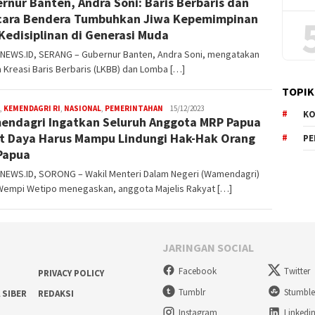
rnur Banten, Andra Soni: Baris Berbaris dan
ara Bendera Tumbuhkan Jiwa Kepemimpinan
Kedisiplinan di Generasi Muda
NEWS.ID, SERANG – Gubernur Banten, Andra Soni, mengatakan
Kreasi Baris Berbaris (LKBB) dan Lomba […]
TOPIK
,
KEMENDAGRI RI
,
NASIONAL
,
PEMERINTAHAN
W4nt0
15/12/2023
KO
ndagri Ingatkan Seluruh Anggota MRP Papua
t Daya Harus Mampu Lindungi Hak-Hak Orang
P
 Papua
NEWS.ID, SORONG – Wakil Menteri Dalam Negeri (Wamendagri)
Wempi Wetipo menegaskan, anggota Majelis Rakyat […]
JARINGAN SOCIAL
Facebook
Twitter
PRIVACY POLICY
Tumblr
Stumbl
 SIBER
REDAKSI
Instagram
Linkedi