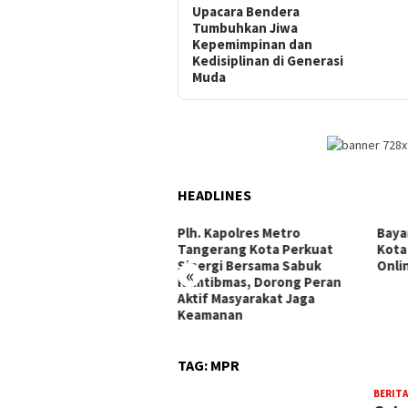
Upacara Bendera
Tumbuhkan Jiwa
Kepemimpinan dan
Kedisiplinan di Generasi
Muda
HEADLINES
N Kembangan Selatan 01
Plh. Kapolres Metro
Baya
arta Barat Resmi Miliki
Tangerang Kota Perkuat
Kota
perasi Berbadan Hukum
Sinergi Bersama Sabuk
Onli
«
Kamtibmas, Dorong Peran
Aktif Masyarakat Jaga
Keamanan
TAG:
MPR
BERITA