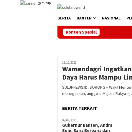
Loncat
tutup
ke
konten
BERITA
BANTEN
NASIONAL
PE
Konten Spesial
15/12/2023
Wamendagri Ingatkan 
Daya Harus Mampu Lin
SULUHNEWS.ID, SORONG – Wakil Menter
menegaskan, anggota Majelis Rakyat [
BERITA TERKAIT
02/08/2025
Gubernur Banten, Andra
Soni: Baris Berbaris dan