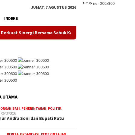
tutup
JUMAT, 7 AGUSTUS 2026
INDEKS
kuat Sinergi Bersama Sabuk Kamtibmas, Dorong Peran Aktif Mas
A UTAMA
,
ORGANISASI
,
PEMERINTAHAN
,
POLITIK
,
06/08/2026
ur Andra Soni dan Bupati Ratu
BERITA
,
ORGANISASI
,
PEMERINTAHAN
,