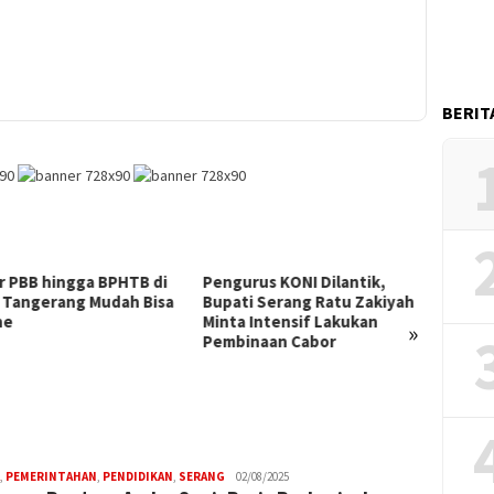
BERIT
r PBB hingga BPHTB di
Pengurus KONI Dilantik,
Bupati
 Tangerang Mudah Bisa
Bupati Serang Ratu Zakiyah
Pesert
ne
Minta Intensif Lakukan
ke Le
»
Pembinaan Cabor
,
PEMERINTAHAN
,
PENDIDIKAN
,
SERANG
W4nt0
02/08/2025