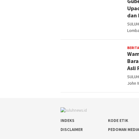
Gube
Upac
dan 
SULUH
Lomba 
BERITA
Wame
Bara
Asli
SULUH
John 
INDEKS
KODE ETIK
DISCLAIMER
PEDOMAN MEDIA