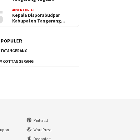
5
ADVERTORIAL
Kepala Disporabudpar
Kabupaten Tangerang…
 POPULER
TATANGERANG
EMKOTTANGERANG
Pinterest
eupon
WordPress
n
Deviantart