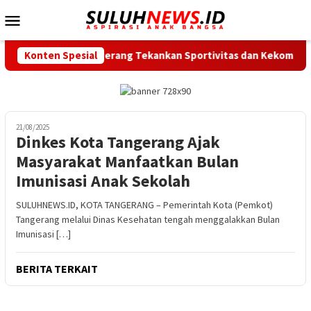
Loncat
Menu
ke
Mobile
konten
, Bupati Tangerang Tekankan Sportivitas dan Kekompakan ASN
Konten Spesial
21/08/2025
Dinkes Kota Tangerang Ajak
Masyarakat Manfaatkan Bulan
Imunisasi Anak Sekolah
SULUHNEWS.ID, KOTA TANGERANG – Pemerintah Kota (Pemkot)
Tangerang melalui Dinas Kesehatan tengah menggalakkan Bulan
Imunisasi […]
BERITA TERKAIT