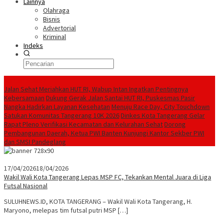
Lainnya
Olahraga
Bisnis
Advertorial
Kriminal
Indeks
Konten Spesial
Jalan Sehat Meriahkan HUT RI, Wabup Intan Ingatkan Pentingnya
Kebersamaan
Dukung Gerak Jalan Santai HUT RI, Puskesmas Pasir
Nangka Hadirkan Layanan Kesehatan
Menuju Race Day, City Touchdown
Satukan Komunitas Tangerang 10K 2026
Dinkes Kota Tangerang Gelar
Rapat Pleno Verifikasi Kecamatan dan Kelurahan Sehat
Dorong
Pembangunan Daerah, Ketua PWI Banten Kunjungi Kantor Sekber PWI
dan SMSI Pandeglang
17/04/2026
18/04/2026
Wakil Wali Kota Tangerang Lepas MSP FC, Tekankan Mental Juara di Liga
Futsal Nasional
SULUHNEWS.ID, KOTA TANGERANG – Wakil Wali Kota Tangerang, H.
Maryono, melepas tim futsal putri MSP […]