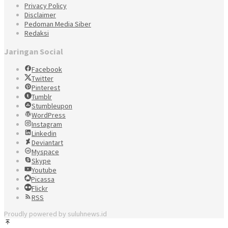
Privacy Policy
Disclaimer
Pedoman Media Siber
Redaksi
Jaringan Social
Facebook
Twitter
Pinterest
Tumblr
Stumbleupon
WordPress
Instagram
Linkedin
Deviantart
Myspace
Skype
Youtube
Picassa
Flickr
RSS
Proudly powered by suluhnews.id