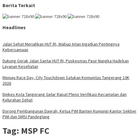
Berita Terkait
Headlines
Jalan Sehat Meriahkan HUT RI, Wabup Intan Ingatkan Pentingnya
Kebersamaan
Dukung Gerak Jalan Santai HUT RI, Puskesmas Pasir Nangka Hadirkan
Layanan Kesehatan
Menuju Race Day, City Touchdown Satukan Komunitas Tangerang 10K
2026
Dinkes Kota Tangerang Gelar Rapat Pleno Verifikasi Kecamatan dan
Kelurahan Sehat
Dorong Pembangunan Daerah, Ketua PWI Banten Kunjungi Kantor Sekber
PWI dan SMSI Pandeglang
Tag:
MSP FC