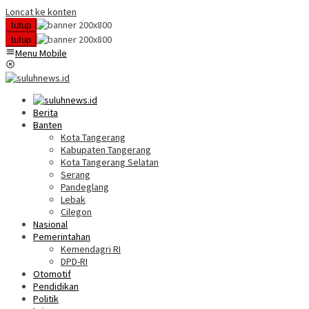
Loncat ke konten
tutup
tutup
Menu Mobile
Berita
Banten
Kota Tangerang
Kabupaten Tangerang
Kota Tangerang Selatan
Serang
Pandeglang
Lebak
Cilegon
Nasional
Pemerintahan
Kemendagri RI
DPD-RI
Otomotif
Pendidikan
Politik