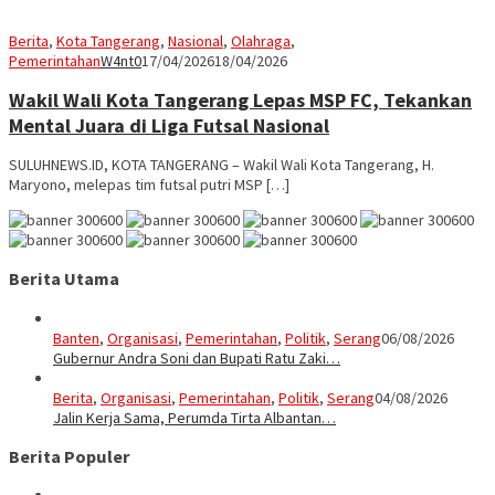
Berita
,
Kota Tangerang
,
Nasional
,
Olahraga
,
Pemerintahan
W4nt0
17/04/2026
18/04/2026
Wakil Wali Kota Tangerang Lepas MSP FC, Tekankan
Mental Juara di Liga Futsal Nasional
SULUHNEWS.ID, KOTA TANGERANG – Wakil Wali Kota Tangerang, H.
Maryono, melepas tim futsal putri MSP […]
Berita Utama
Banten
,
Organisasi
,
Pemerintahan
,
Politik
,
Serang
06/08/2026
Gubernur Andra Soni dan Bupati Ratu Zaki…
Berita
,
Organisasi
,
Pemerintahan
,
Politik
,
Serang
04/08/2026
Jalin Kerja Sama, Perumda Tirta Albantan…
Berita Populer