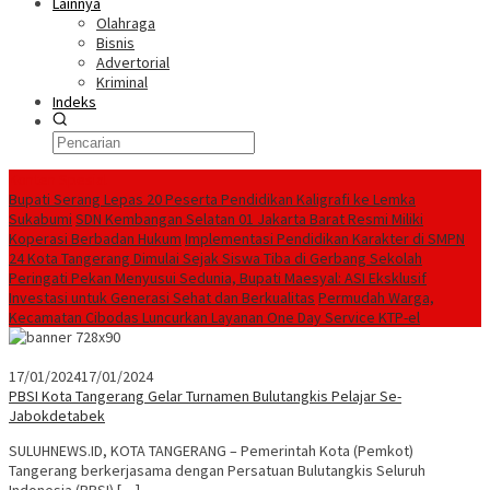
Lainnya
Olahraga
Bisnis
Advertorial
Kriminal
Indeks
Konten Spesial
Bupati Serang Lepas 20 Peserta Pendidikan Kaligrafi ke Lemka
Sukabumi
SDN Kembangan Selatan 01 Jakarta Barat Resmi Miliki
Koperasi Berbadan Hukum
Implementasi Pendidikan Karakter di SMPN
24 Kota Tangerang Dimulai Sejak Siswa Tiba di Gerbang Sekolah
Peringati Pekan Menyusui Sedunia, Bupati Maesyal: ASI Eksklusif
Investasi untuk Generasi Sehat dan Berkualitas
Permudah Warga,
Kecamatan Cibodas Luncurkan Layanan One Day Service KTP-el
17/01/2024
17/01/2024
PBSI Kota Tangerang Gelar Turnamen Bulutangkis Pelajar Se-
Jabokdetabek
SULUHNEWS.ID, KOTA TANGERANG – Pemerintah Kota (Pemkot)
Tangerang berkerjasama dengan Persatuan Bulutangkis Seluruh