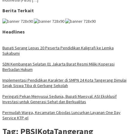
Indonesia (PBSI) […]
Berita Terkait
Headlines
Bupati Serang Lepas 20 Peserta Pendidikan Kaligrafi ke Lemka
Sukabumi
SDN Kembangan Selatan 01 Jakarta Barat Resmi Miliki Koperasi
Berbadan Hukum
Implementasi Pendidikan Karakter di SMPN 24 Kota Tangerang Dimulai
Sejak Siswa Tiba di Gerbang Sekolah
Peringati Pekan Menyusui Sedunia, Bupati Maesyal: ASI Eksklusif
Investasi untuk Generasi Sehat dan Berkualitas
Permudah Warga, Kecamatan Cibodas Luncurkan Layanan One Day
Service KTP-el
Tag:
PBSIKotaTangerang