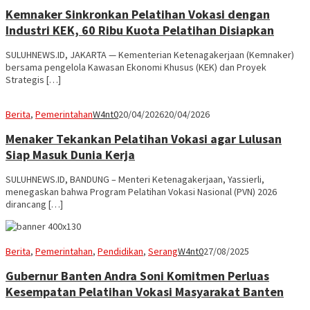
Kemnaker Sinkronkan Pelatihan Vokasi dengan
Industri KEK, 60 Ribu Kuota Pelatihan Disiapkan
SULUHNEWS.ID, JAKARTA — Kementerian Ketenagakerjaan (Kemnaker)
bersama pengelola Kawasan Ekonomi Khusus (KEK) dan Proyek
Strategis […]
Berita
,
Pemerintahan
W4nt0
20/04/2026
20/04/2026
Menaker Tekankan Pelatihan Vokasi agar Lulusan
Siap Masuk Dunia Kerja
SULUHNEWS.ID, BANDUNG – Menteri Ketenagakerjaan, Yassierli,
menegaskan bahwa Program Pelatihan Vokasi Nasional (PVN) 2026
dirancang […]
Berita
,
Pemerintahan
,
Pendidikan
,
Serang
W4nt0
27/08/2025
Gubernur Banten Andra Soni Komitmen Perluas
Kesempatan Pelatihan Vokasi Masyarakat Banten