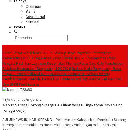
Lainnya
Olahraga
Bisnis
Advertorial
Kriminal
Indeks
Konten Spesial
Jalan Sehat Meriahkan HUT RI, Wabup Intan Ingatkan Pentingnya
Kebersamaan
Dukung Gerak Jalan Santai HUT RI, Puskesmas Pasir
Nangka Hadirkan Layanan Kesehatan
Menuju Race Day, City Touchdown
Satukan Komunitas Tangerang 10K 2026
Dinkes Kota Tangerang Gelar
Rapat Pleno Verifikasi Kecamatan dan Kelurahan Sehat
Dorong
Pembangunan Daerah, Ketua PWI Banten Kunjungi Kantor Sekber PWI
dan SMSI Pandeglang
21/07/2026
22/07/2026
Wabup Serang Dorong Sinergi Pelatihan Vokasi Tingkatkan Daya Saing
Tenaga Kerja
SULUHNEWS.ID, KAB. SERANG – Pemerintah Kabupaten (Pemkab) Serang
menegaskan komitmen memerkuat pengembangan pelatihan kerja