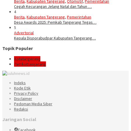
Berita
,
Kabupaten Tangerang
,
Otomotif
,
Pemerintahan
Cegah Kecurangan Jelang Natal dan Tahun …
4
Berita
,
Kabupaten Tangerang
,
Pemerintahan
Desa Awards 2025: Pemkab Tangerang Tegas…
5
Advertorial
Kepala Disporabudpar Kabupaten Tangerang…
Topik Populer
Kotatangerang
Pemkottangerang
Indeks
Kode Etik
Privacy Policy
Disclaimer
Pedoman Media Siber
Redaksi
Jaringan Social
Facebook