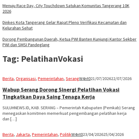
Menuju Race Day, City Touchdown Satukan Komunitas Tangerang 10K
2026
Dinkes Kota Tangerang Gelar Rapat Pleno Verifikasi Kecamatan dan
Kelurahan Sehat
Dorong Pembangunan Daerah, Ketua PWI Banten Kunjungi Kantor Sekber
PWI dan SMSI Pandeglang
Tag:
PelatihanVokasi
Berita
,
Organisasi
,
Pemerintahan
,
Serang
W4nt0
21/07/2026
22/07/2026
Wabup Serang Dorong Sinergi Pelatihan Vokasi
Tingkatkan Daya Saing Tenaga Kerja
SULUHNEWS.ID, KAB. SERANG – Pemerintah Kabupaten (Pemkab) Serang
menegaskan komitmen memerkuat pengembangan pelatihan kerja
dan […]
Berita
,
Jakarta
,
Pemerintahan
,
Politik
W4nt0
23/04/2026
25/04/2026