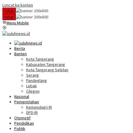
Loncat ke konten
tutup
tutup
Menu Mobile
Berita
Banten
Kota Tangerang
Kabupaten Tangerang
Kota Tangerang Selatan
Serang
Pandeglang
Lebak
Cilegon
Nasional
Pemerintahan
Kemendagri RI
DPD-RI
Otomotif
Pendidikan
Politik