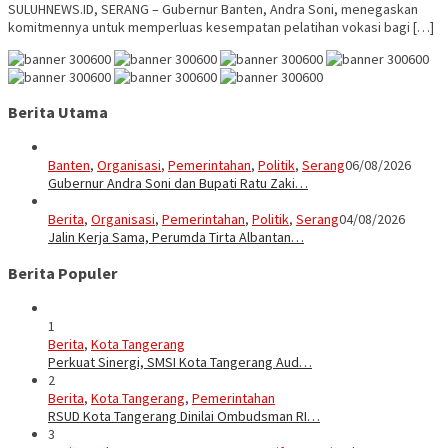
SULUHNEWS.ID, SERANG – Gubernur Banten, Andra Soni, menegaskan
komitmennya untuk memperluas kesempatan pelatihan vokasi bagi […]
Berita Utama
Banten
,
Organisasi
,
Pemerintahan
,
Politik
,
Serang
06/08/2026
Gubernur Andra Soni dan Bupati Ratu Zaki…
Berita
,
Organisasi
,
Pemerintahan
,
Politik
,
Serang
04/08/2026
Jalin Kerja Sama, Perumda Tirta Albantan…
Berita Populer
1
Berita
,
Kota Tangerang
Perkuat Sinergi, SMSI Kota Tangerang Aud…
2
Berita
,
Kota Tangerang
,
Pemerintahan
RSUD Kota Tangerang Dinilai Ombudsman RI…
3