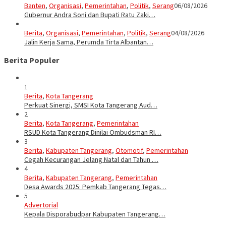
Banten
,
Organisasi
,
Pemerintahan
,
Politik
,
Serang
06/08/2026
Gubernur Andra Soni dan Bupati Ratu Zaki…
Berita
,
Organisasi
,
Pemerintahan
,
Politik
,
Serang
04/08/2026
Jalin Kerja Sama, Perumda Tirta Albantan…
Berita Populer
1
Berita
,
Kota Tangerang
Perkuat Sinergi, SMSI Kota Tangerang Aud…
2
Berita
,
Kota Tangerang
,
Pemerintahan
RSUD Kota Tangerang Dinilai Ombudsman RI…
3
Berita
,
Kabupaten Tangerang
,
Otomotif
,
Pemerintahan
Cegah Kecurangan Jelang Natal dan Tahun …
4
Berita
,
Kabupaten Tangerang
,
Pemerintahan
Desa Awards 2025: Pemkab Tangerang Tegas…
5
Advertorial
Kepala Disporabudpar Kabupaten Tangerang…