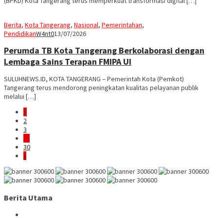
(BPKD) Kota Tangerang terus memperkuat transformasi digital […]
Berita
,
Kota Tangerang
,
Nasional
,
Pemerintahan
,
Pendidikan
W4nt0
13/07/2026
Perumda TB Kota Tangerang Berkolaborasi dengan
Lembaga Sains Terapan FMIPA UI
SULUHNEWS.ID, KOTA TANGERANG – Pemerintah Kota (Pemkot)
Tangerang terus mendorong peningkatan kualitas pelayanan publik
melalui […]
1
2
3
…
30
»
Berita Utama