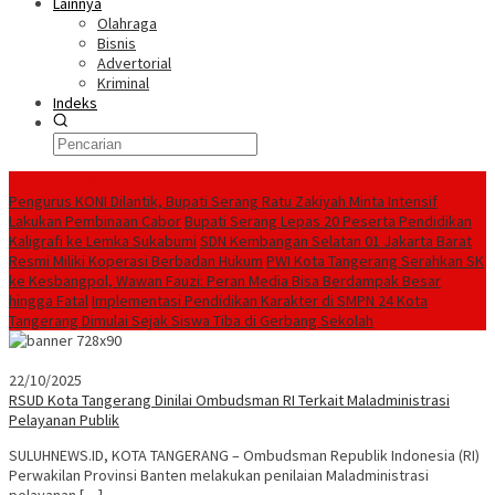
Lainnya
Olahraga
Bisnis
Advertorial
Kriminal
Indeks
Konten Spesial
Pengurus KONI Dilantik, Bupati Serang Ratu Zakiyah Minta Intensif
Lakukan Pembinaan Cabor
Bupati Serang Lepas 20 Peserta Pendidikan
Kaligrafi ke Lemka Sukabumi
SDN Kembangan Selatan 01 Jakarta Barat
Resmi Miliki Koperasi Berbadan Hukum
PWI Kota Tangerang Serahkan SK
ke Kesbangpol, Wawan Fauzi: Peran Media Bisa Berdampak Besar
hingga Fatal
Implementasi Pendidikan Karakter di SMPN 24 Kota
Tangerang Dimulai Sejak Siswa Tiba di Gerbang Sekolah
22/10/2025
RSUD Kota Tangerang Dinilai Ombudsman RI Terkait Maladministrasi
Pelayanan Publik
SULUHNEWS.ID, KOTA TANGERANG – Ombudsman Republik Indonesia (RI)
Perwakilan Provinsi Banten melakukan penilaian Maladministrasi