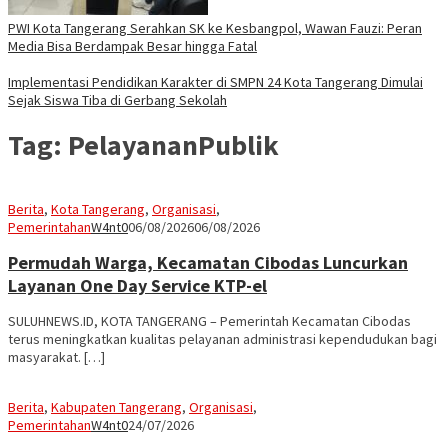
PWI Kota Tangerang Serahkan SK ke Kesbangpol, Wawan Fauzi: Peran
Media Bisa Berdampak Besar hingga Fatal
Implementasi Pendidikan Karakter di SMPN 24 Kota Tangerang Dimulai
Sejak Siswa Tiba di Gerbang Sekolah
Tag:
PelayananPublik
Berita
,
Kota Tangerang
,
Organisasi
,
Pemerintahan
W4nt0
06/08/2026
06/08/2026
Permudah Warga, Kecamatan Cibodas Luncurkan
Layanan One Day Service KTP-el
SULUHNEWS.ID, KOTA TANGERANG – Pemerintah Kecamatan Cibodas
terus meningkatkan kualitas pelayanan administrasi kependudukan bagi
masyarakat. […]
Berita
,
Kabupaten Tangerang
,
Organisasi
,
Pemerintahan
W4nt0
24/07/2026