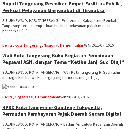
Bupati Tangerang Resmikan Empat Fasilitas Publik,
Perkuat Pelayanan Masyarakat di Tigaraksa
SULUHNEWS.ID, KAB. TANGERANG – Pemerintah Kabupaten (Pemkab)
Tangerang terus memperkuat kualitas pelayanan publik melalui
peresmian […]
Berita
,
Kota Tangerang
,
Nasional
,
Pemerintahan
W4nt0
22/07/2026
Wali Kota Tangerang Buka Kegiatan Pembinaan
Pegawai ASN, dengan Tema “Ketika Janji Suci Diuji”
SULUHNEWS.ID, KOTA TANGERANG – Wali Kota Tangerang H. Sachrudin
menegaskan bahwa keluarga yang harmonis menjadi […]
Berita
,
Organisasi
,
Pemerintahan
W4nt0
14/07/2026
BPKD Kota Tangerang Gandeng Tokopedia,
Permudah Pembayaran Pajak Daerah Secara Digital
SULUHNEWS.ID, KOTA TANGERANG – Badan Pengelola Keuangan Daerah