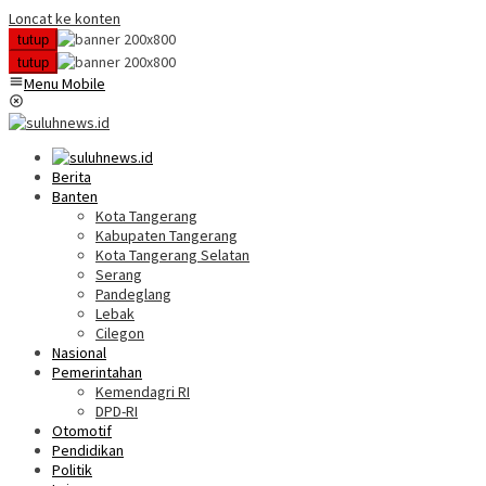
Loncat ke konten
tutup
tutup
Menu Mobile
Berita
Banten
Kota Tangerang
Kabupaten Tangerang
Kota Tangerang Selatan
Serang
Pandeglang
Lebak
Cilegon
Nasional
Pemerintahan
Kemendagri RI
DPD-RI
Otomotif
Pendidikan
Politik