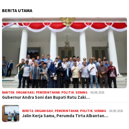
BERITA UTAMA
BANTEN
,
ORGANISASI
,
PEMERINTAHAN
,
POLITIK
,
SERANG
06/08/2026
Gubernur Andra Soni dan Bupati Ratu Zaki…
BERITA
,
ORGANISASI
,
PEMERINTAHAN
,
POLITIK
,
SERANG
04/08/2026
Jalin Kerja Sama, Perumda Tirta Albantan…