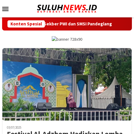
Loncat
Menu
ke
Mobile
konten
ntor Sekber PWI dan SMSI Pandeglang
Konten Spesial
Ardi Irawan Resmi
03/07/2025
Festival Al-Adzhom Hadirkan Lomba