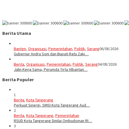
Berita Utama
Banten
,
Organisasi
,
Pemerintahan
,
Politik
,
Serang
06/08/2026
Gubernur Andra Soni dan Bupati Ratu Zaki…
Berita
,
Organisasi
,
Pemerintahan
,
Politik
,
Serang
04/08/2026
Jalin Kerja Sama, Perumda Tirta Albantan…
Berita Populer
1
Berita
,
Kota Tangerang
Perkuat Sinergi, SMSI Kota Tangerang Aud…
2
Berita
,
Kota Tangerang
,
Pemerintahan
RSUD Kota Tangerang Dinilai Ombudsman RI…
3