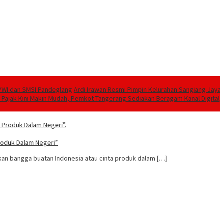
PWI dan SMSI Pandeglang
Ardi Irawan Resmi Pimpin Kelurahan Sangiang Jay
 Pajak Kini Makin Mudah, Pemkot Tangerang Sediakan Beragam Kanal Digital
roduk Dalam Negeri”
 bangga buatan Indonesia atau cinta produk dalam […]