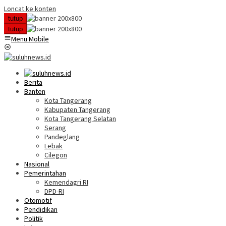
Loncat ke konten
tutup
tutup
Menu Mobile
Berita
Banten
Kota Tangerang
Kabupaten Tangerang
Kota Tangerang Selatan
Serang
Pandeglang
Lebak
Cilegon
Nasional
Pemerintahan
Kemendagri RI
DPD-RI
Otomotif
Pendidikan
Politik