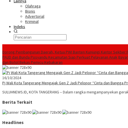
Lainnya
Olahraga
Bisnis
Advertorial
Kriminal
Indeks
Konten Spesial
Dorong Pembangunan Daerah, Ketua PWI Banten Kunjungi Kantor Sekber 
PAUD dan Bunda Posyandu Kecamatan Siap Perkuat Pelayanan Anak
Bayar
dan Botol Bekas Pemicu Kebakaran
16/10/2024
Pj Wali Kota Tangerang Mengajak Gen Z Jadi Pelopor “Cinta dan Bangga P
SULUHNEWS.ID, KOTA TANGERANG – Dalam rangka mengampanyekan gerakan
Berita Terkait
Headlines