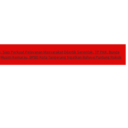
a, Siap Perkuat Pelayanan Masyarakat
Dilantik Serentak, TP PKK, Bunda
Musim Kemarau, BPBD Kota Tangerang Ingatkan Bahaya Puntung Rokok