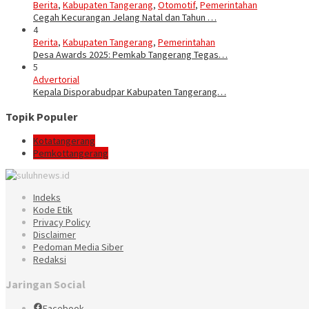
Berita
,
Kabupaten Tangerang
,
Otomotif
,
Pemerintahan
Cegah Kecurangan Jelang Natal dan Tahun …
4
Berita
,
Kabupaten Tangerang
,
Pemerintahan
Desa Awards 2025: Pemkab Tangerang Tegas…
5
Advertorial
Kepala Disporabudpar Kabupaten Tangerang…
Topik Populer
Kotatangerang
Pemkottangerang
Indeks
Kode Etik
Privacy Policy
Disclaimer
Pedoman Media Siber
Redaksi
Jaringan Social
Facebook