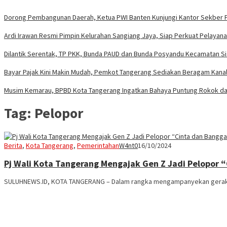
Dorong Pembangunan Daerah, Ketua PWI Banten Kunjungi Kantor Sekber 
Ardi Irawan Resmi Pimpin Kelurahan Sangiang Jaya, Siap Perkuat Pelayan
Dilantik Serentak, TP PKK, Bunda PAUD dan Bunda Posyandu Kecamatan S
Bayar Pajak Kini Makin Mudah, Pemkot Tangerang Sediakan Beragam Kanal 
Musim Kemarau, BPBD Kota Tangerang Ingatkan Bahaya Puntung Rokok da
Tag:
Pelopor
Berita
,
Kota Tangerang
,
Pemerintahan
W4nt0
16/10/2024
Pj Wali Kota Tangerang Mengajak Gen Z Jadi Pelopor 
SULUHNEWS.ID, KOTA TANGERANG – Dalam rangka mengampanyekan gerakan