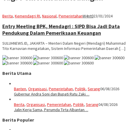
Berita
,
Kemendagri RI
,
Nasional
,
Pemerintahan
W4nt0
23/01/2024
Entry Meeting BPK, Mendagri : SIPD Bisa Jadi Data
Pendukung Dalam Pemeriksaan Keuangan
SULUHNEWS.ID, JAKARTA – Menteri Dalam Negeri (Mendagri) Muhammad
Tito Karnavian mengatakan, Sistem Informasi Pemerintahan Daerah […]
Berita Utama
Banten
,
Organisasi
,
Pemerintahan
,
Politik
,
Serang
06/08/2026
Gubernur Andra Soni dan Bupati Ratu Zaki…
Berita
,
Organisasi
,
Pemerintahan
,
Politik
,
Serang
04/08/2026
Jalin Kerja Sama, Perumda Tirta Albantan…
Berita Populer