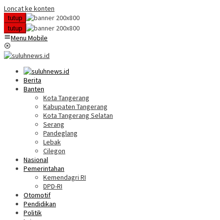
Loncat ke konten
tutup
tutup
Menu Mobile
Berita
Banten
Kota Tangerang
Kabupaten Tangerang
Kota Tangerang Selatan
Serang
Pandeglang
Lebak
Cilegon
Nasional
Pemerintahan
Kemendagri RI
DPD-RI
Otomotif
Pendidikan
Politik