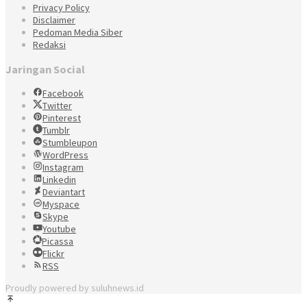
Privacy Policy
Disclaimer
Pedoman Media Siber
Redaksi
Jaringan Social
Facebook
Twitter
Pinterest
Tumblr
Stumbleupon
WordPress
Instagram
Linkedin
Deviantart
Myspace
Skype
Youtube
Picassa
Flickr
RSS
Proudly powered by suluhnews.id