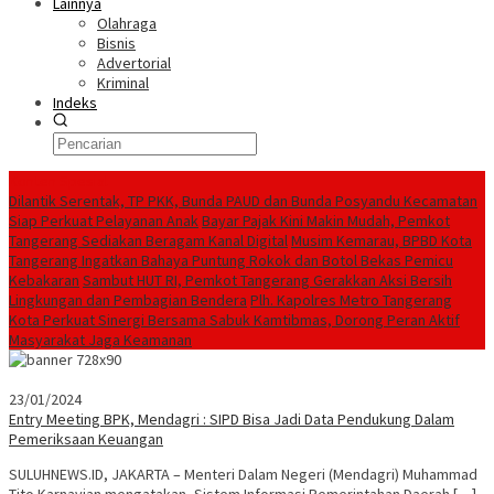
Lainnya
Olahraga
Bisnis
Advertorial
Kriminal
Indeks
Konten Spesial
Dilantik Serentak, TP PKK, Bunda PAUD dan Bunda Posyandu Kecamatan
Siap Perkuat Pelayanan Anak
Bayar Pajak Kini Makin Mudah, Pemkot
Tangerang Sediakan Beragam Kanal Digital
Musim Kemarau, BPBD Kota
Tangerang Ingatkan Bahaya Puntung Rokok dan Botol Bekas Pemicu
Kebakaran
Sambut HUT RI, Pemkot Tangerang Gerakkan Aksi Bersih
Lingkungan dan Pembagian Bendera
Plh. Kapolres Metro Tangerang
Kota Perkuat Sinergi Bersama Sabuk Kamtibmas, Dorong Peran Aktif
Masyarakat Jaga Keamanan
23/01/2024
Entry Meeting BPK, Mendagri : SIPD Bisa Jadi Data Pendukung Dalam
Pemeriksaan Keuangan
SULUHNEWS.ID, JAKARTA – Menteri Dalam Negeri (Mendagri) Muhammad