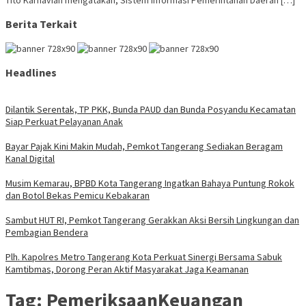
Tito Karnavian mengatakan, Sistem Informasi Pemerintahan Daerah […]
Berita Terkait
Headlines
Dilantik Serentak, TP PKK, Bunda PAUD dan Bunda Posyandu Kecamatan
Siap Perkuat Pelayanan Anak
Bayar Pajak Kini Makin Mudah, Pemkot Tangerang Sediakan Beragam
Kanal Digital
Musim Kemarau, BPBD Kota Tangerang Ingatkan Bahaya Puntung Rokok
dan Botol Bekas Pemicu Kebakaran
Sambut HUT RI, Pemkot Tangerang Gerakkan Aksi Bersih Lingkungan dan
Pembagian Bendera
Plh. Kapolres Metro Tangerang Kota Perkuat Sinergi Bersama Sabuk
Kamtibmas, Dorong Peran Aktif Masyarakat Jaga Keamanan
Tag:
PemeriksaanKeuangan