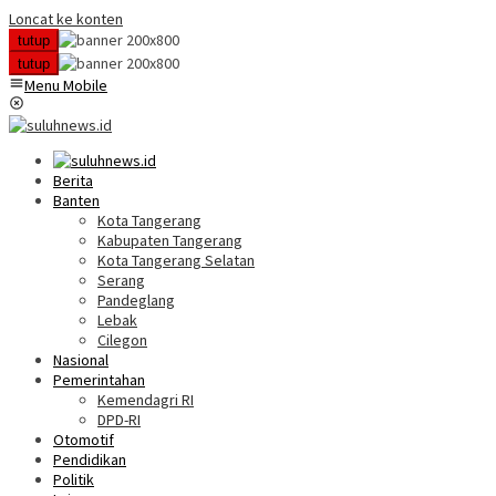
Loncat ke konten
tutup
tutup
Menu Mobile
Berita
Banten
Kota Tangerang
Kabupaten Tangerang
Kota Tangerang Selatan
Serang
Pandeglang
Lebak
Cilegon
Nasional
Pemerintahan
Kemendagri RI
DPD-RI
Otomotif
Pendidikan
Politik