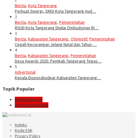
1
Berita
,
Kota Tangerang
Perkuat Sinergi, SMSI Kota Tangerang Aud…
2
Berita
,
Kota Tangerang
,
Pemerintahan
RSUD Kota Tangerang Dinilai Ombudsman RI…
3
Berita
,
Kabupaten Tangerang
,
Otomotif
,
Pemerintahan
Cegah Kecurangan Jelang Natal dan Tahun …
4
Berita
,
Kabupaten Tangerang
,
Pemerintahan
Desa Awards 2025: Pemkab Tangerang Tegas…
5
Advertorial
Kepala Disporabudpar Kabupaten Tangerang…
Topik Populer
Kotatangerang
Pemkottangerang
Indeks
Kode Etik
Privacy Policy