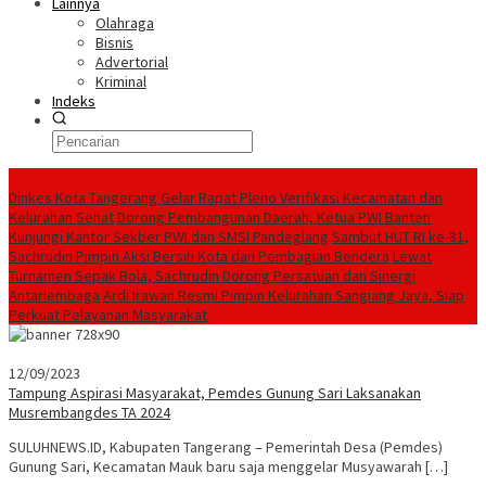
Lainnya
Olahraga
Bisnis
Advertorial
Kriminal
Indeks
Konten Spesial
Dinkes Kota Tangerang Gelar Rapat Pleno Verifikasi Kecamatan dan
Kelurahan Sehat
Dorong Pembangunan Daerah, Ketua PWI Banten
Kunjungi Kantor Sekber PWI dan SMSI Pandeglang
Sambut HUT RI ke-81,
Sachrudin Pimpin Aksi Bersih Kota dan Pembagian Bendera
Lewat
Turnamen Sepak Bola, Sachrudin Dorong Persatuan dan Sinergi
Antarlembaga
Ardi Irawan Resmi Pimpin Kelurahan Sangiang Jaya, Siap
Perkuat Pelayanan Masyarakat
12/09/2023
Tampung Aspirasi Masyarakat, Pemdes Gunung Sari Laksanakan
Musrembangdes TA 2024
SULUHNEWS.ID, Kabupaten Tangerang – Pemerintah Desa (Pemdes)
Gunung Sari, Kecamatan Mauk baru saja menggelar Musyawarah […]