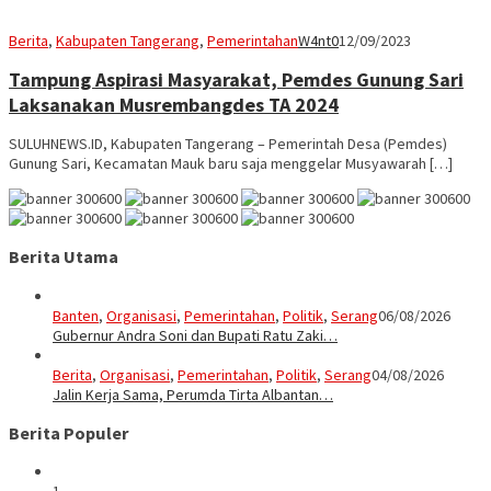
Berita
,
Kabupaten Tangerang
,
Pemerintahan
W4nt0
12/09/2023
Tampung Aspirasi Masyarakat, Pemdes Gunung Sari
Laksanakan Musrembangdes TA 2024
SULUHNEWS.ID, Kabupaten Tangerang – Pemerintah Desa (Pemdes)
Gunung Sari, Kecamatan Mauk baru saja menggelar Musyawarah […]
Berita Utama
Banten
,
Organisasi
,
Pemerintahan
,
Politik
,
Serang
06/08/2026
Gubernur Andra Soni dan Bupati Ratu Zaki…
Berita
,
Organisasi
,
Pemerintahan
,
Politik
,
Serang
04/08/2026
Jalin Kerja Sama, Perumda Tirta Albantan…
Berita Populer