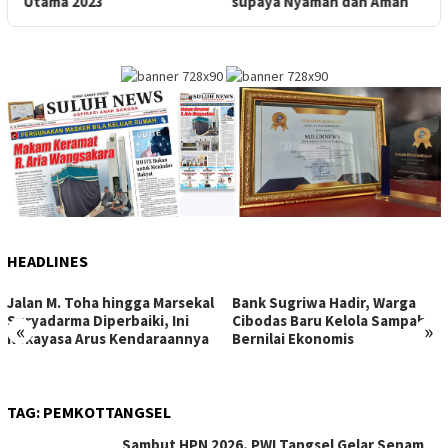
Utama 2023
supaya Nyaman dan Aman
HEADLINES
Jalan M. Toha hingga Marsekal
Bank Sugriwa Hadir, Warga
Suryadarma Diperbaiki, Ini
Cibodas Baru Kelola Sampah
«
»
Rekayasa Arus Kendaraannya
Bernilai Ekonomis
TAG:
PEMKOTTANGSEL
Sambut HPN 2026, PWI Tangsel Gelar Senam