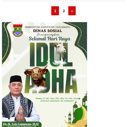
1
2
»