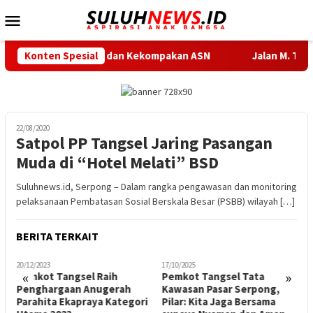
Loncat
Menu
ke
Mobile
konten
an Sportivitas dan Kekompakan ASN
Konten Spesial
Jalan M. Toha hingga
22/08/2020
Satpol PP Tangsel Jaring Pasangan
Muda di “Hotel Melati” BSD
Suluhnews.id, Serpong – Dalam rangka pengawasan dan monitoring
pelaksanaan Pembatasan Sosial Berskala Besar (PSBB) wilayah […]
BERITA TERKAIT
20/12/2023
17/10/2025
1
«
»
Pemkot Tangsel Raih
Pemkot Tangsel Tata
t
Penghargaan Anugerah
Kawasan Pasar Serpong,
T
Parahita Ekapraya Kategori
Pilar: Kita Jaga Bersama
K