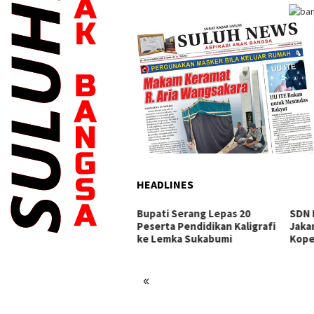
HEADLINES
gurus KONI Dilantik,
Bupati Serang Lepas 20
SDN 
ati Serang Ratu Zakiyah
Peserta Pendidikan Kaligrafi
Jakar
ta Intensif Lakukan
ke Lemka Sukabumi
Kope
mbinaan Cabor
«