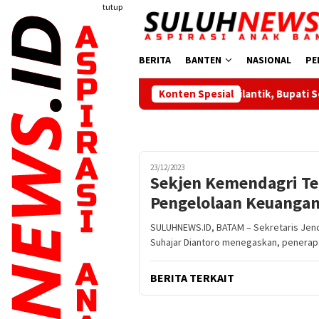
Loncat
tutup
ke
konten
BERITA
BANTEN
NASIONAL
PE
Pengurus KONI Dilantik, Bupati Serang Ratu Zakiyah
Konten Spesial
23/12/2023
Sekjen Kemendagri Te
Pengelolaan Keuangan
SULUHNEWS.ID, BATAM – Sekretaris Jend
Suhajar Diantoro menegaskan, penerap
BERITA TERKAIT