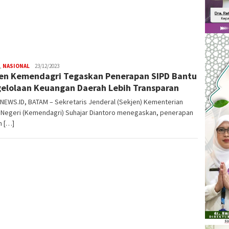
Tanger
Siswa 
Sekol
,
NASIONAL
W4nt0
23/12/2023
en Kemendagri Tegaskan Penerapan SIPD Bantu
elolaan Keuangan Daerah Lebih Transparan
NEWS.ID, BATAM – Sekretaris Jenderal (Sekjen) Kementerian
 Negeri (Kemendagri) Suhajar Diantoro menegaskan, penerapan
m […]