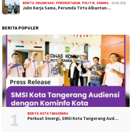
BERITA
,
ORGANISASI
,
PEMERINTAHAN
,
POLITIK
,
SERANG
04/08/2026
Jalin Kerja Sama, Perumda Tirta Albantan…
BERITA POPULER
1
BERITA
,
KOTA TANGERANG
Perkuat Sinergi, SMSI Kota Tangerang Aud…