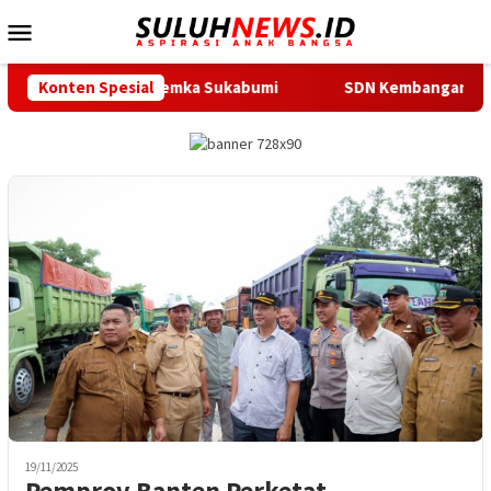
Loncat
Menu
ke
Mobile
konten
igrafi ke Lemka Sukabumi
Konten Spesial
SDN Kembangan Selatan 01 Jaka
19/11/2025
Pemprov Banten Perketat