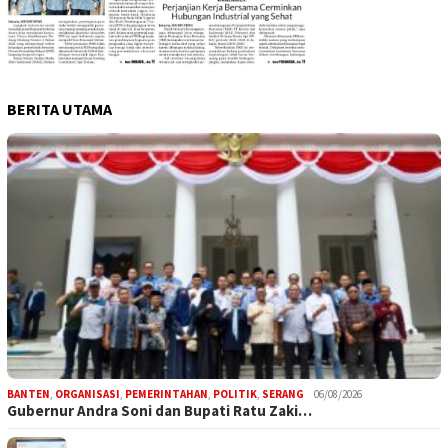
BERITA UTAMA
BANTEN
,
ORGANISASI
,
PEMERINTAHAN
,
POLITIK
,
SERANG
06/08/2026
Gubernur Andra Soni dan Bupati Ratu Zaki…