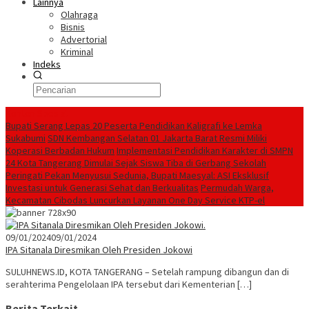
Lainnya
Olahraga
Bisnis
Advertorial
Kriminal
Indeks
Konten Spesial
Bupati Serang Lepas 20 Peserta Pendidikan Kaligrafi ke Lemka
Sukabumi
SDN Kembangan Selatan 01 Jakarta Barat Resmi Miliki
Koperasi Berbadan Hukum
Implementasi Pendidikan Karakter di SMPN
24 Kota Tangerang Dimulai Sejak Siswa Tiba di Gerbang Sekolah
Peringati Pekan Menyusui Sedunia, Bupati Maesyal: ASI Eksklusif
Investasi untuk Generasi Sehat dan Berkualitas
Permudah Warga,
Kecamatan Cibodas Luncurkan Layanan One Day Service KTP-el
09/01/2024
09/01/2024
IPA Sitanala Diresmikan Oleh Presiden Jokowi
SULUHNEWS.ID, KOTA TANGERANG – Setelah rampung dibangun dan di
serahterima Pengelolaan IPA tersebut dari Kementerian […]
Berita Terkait