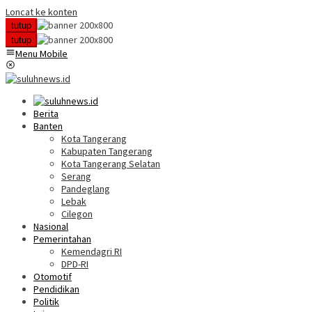
Loncat ke konten
tutup
tutup
Menu Mobile
Berita
Banten
Kota Tangerang
Kabupaten Tangerang
Kota Tangerang Selatan
Serang
Pandeglang
Lebak
Cilegon
Nasional
Pemerintahan
Kemendagri RI
DPD-RI
Otomotif
Pendidikan
Politik