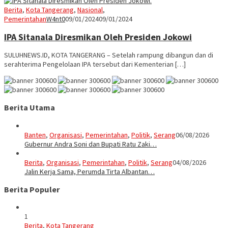
Berita
,
Kota Tangerang
,
Nasional
,
Pemerintahan
W4nt0
09/01/2024
09/01/2024
IPA Sitanala Diresmikan Oleh Presiden Jokowi
SULUHNEWS.ID, KOTA TANGERANG – Setelah rampung dibangun dan di
serahterima Pengelolaan IPA tersebut dari Kementerian […]
Berita Utama
Banten
,
Organisasi
,
Pemerintahan
,
Politik
,
Serang
06/08/2026
Gubernur Andra Soni dan Bupati Ratu Zaki…
Berita
,
Organisasi
,
Pemerintahan
,
Politik
,
Serang
04/08/2026
Jalin Kerja Sama, Perumda Tirta Albantan…
Berita Populer
1
Berita
,
Kota Tangerang