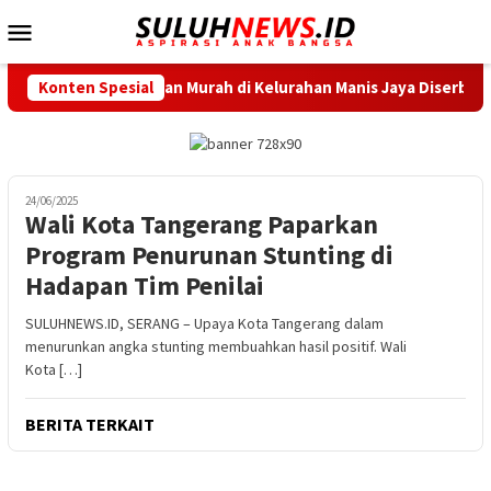
Loncat
Menu
ke
Mobile
konten
an Pangan Murah di Kelurahan Manis Jaya Diserbu Warga
Konten Spesial
24/06/2025
Wali Kota Tangerang Paparkan
Program Penurunan Stunting di
Hadapan Tim Penilai
SULUHNEWS.ID, SERANG – Upaya Kota Tangerang dalam
menurunkan angka stunting membuahkan hasil positif. Wali
Kota […]
BERITA TERKAIT