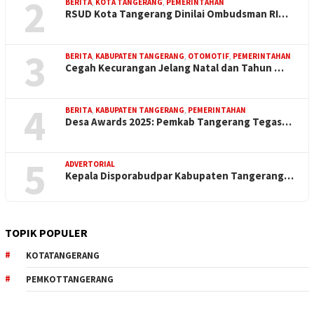
2
BERITA
,
KOTA TANGERANG
,
PEMERINTAHAN
RSUD Kota Tangerang Dinilai Ombudsman RI…
3
BERITA
,
KABUPATEN TANGERANG
,
OTOMOTIF
,
PEMERINTAHAN
Cegah Kecurangan Jelang Natal dan Tahun …
4
BERITA
,
KABUPATEN TANGERANG
,
PEMERINTAHAN
Desa Awards 2025: Pemkab Tangerang Tegas…
5
ADVERTORIAL
Kepala Disporabudpar Kabupaten Tangerang…
TOPIK POPULER
KOTATANGERANG
PEMKOTTANGERANG