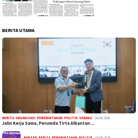
BERITA UTAMA
BERITA
,
ORGANISASI
,
PEMERINTAHAN
,
POLITIK
,
SERANG
04/08/2026
Jalin Kerja Sama, Perumda Tirta Albantan…
BANTEN
,
BERITA
,
PEMERINTAHAN
,
POLITIK
02/08/2026