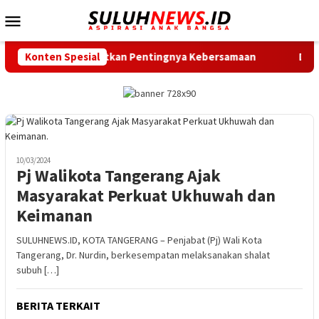
Loncat
Menu
ke
Mobile
konten
Intan Ingatkan Pentingnya Kebersamaan
Konten Spesial
Dukung Gerak Ja
10/03/2024
Pj Walikota Tangerang Ajak
Masyarakat Perkuat Ukhuwah dan
Keimanan
SULUHNEWS.ID, KOTA TANGERANG – Penjabat (Pj) Wali Kota
Tangerang, Dr. Nurdin, berkesempatan melaksanakan shalat
subuh […]
BERITA TERKAIT