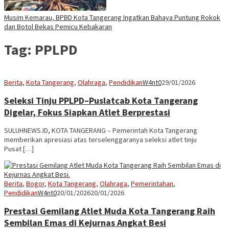
Musim Kemarau, BPBD Kota Tangerang Ingatkan Bahaya Puntung Rokok
dan Botol Bekas Pemicu Kebakaran
Tag:
PPLPD
Berita
,
Kota Tangerang
,
Olahraga
,
Pendidikan
W4nt0
29/01/2026
Seleksi Tinju PPLPD–Puslatcab Kota Tangerang
Digelar, Fokus Siapkan Atlet Berprestasi
SULUHNEWS.ID, KOTA TANGERANG – Pemerintah Kota Tangerang
memberikan apresiasi atas terselenggaranya seleksi atlet tinju
Pusat […]
Berita
,
Bogor
,
Kota Tangerang
,
Olahraga
,
Pemerintahan
,
Pendidikan
W4nt0
20/01/2026
20/01/2026
Prestasi Gemilang Atlet Muda Kota Tangerang Raih
Sembilan Emas di Kejurnas Angkat Besi