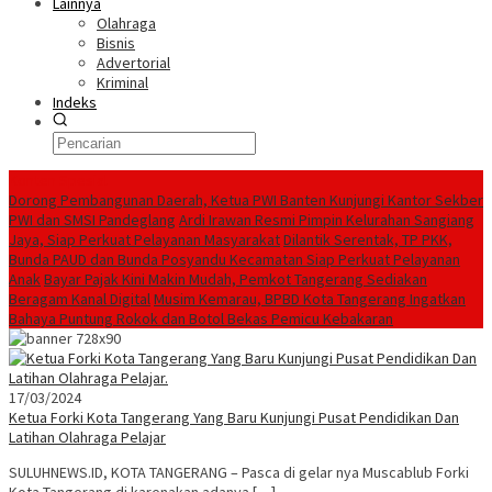
Lainnya
Olahraga
Bisnis
Advertorial
Kriminal
Indeks
Konten Spesial
Dorong Pembangunan Daerah, Ketua PWI Banten Kunjungi Kantor Sekber
PWI dan SMSI Pandeglang
Ardi Irawan Resmi Pimpin Kelurahan Sangiang
Jaya, Siap Perkuat Pelayanan Masyarakat
Dilantik Serentak, TP PKK,
Bunda PAUD dan Bunda Posyandu Kecamatan Siap Perkuat Pelayanan
Anak
Bayar Pajak Kini Makin Mudah, Pemkot Tangerang Sediakan
Beragam Kanal Digital
Musim Kemarau, BPBD Kota Tangerang Ingatkan
Bahaya Puntung Rokok dan Botol Bekas Pemicu Kebakaran
17/03/2024
Ketua Forki Kota Tangerang Yang Baru Kunjungi Pusat Pendidikan Dan
Latihan Olahraga Pelajar
SULUHNEWS.ID, KOTA TANGERANG – Pasca di gelar nya Muscablub Forki