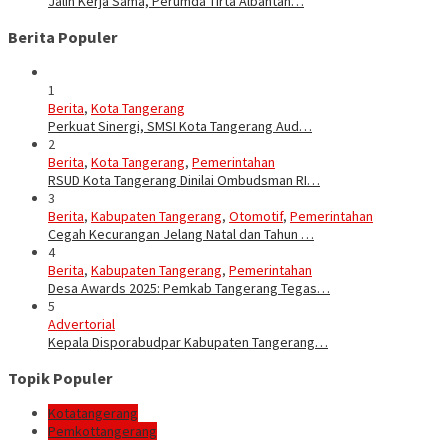
Jalin Kerja Sama, Perumda Tirta Albantan…
Berita Populer
1
Berita
,
Kota Tangerang
Perkuat Sinergi, SMSI Kota Tangerang Aud…
2
Berita
,
Kota Tangerang
,
Pemerintahan
RSUD Kota Tangerang Dinilai Ombudsman RI…
3
Berita
,
Kabupaten Tangerang
,
Otomotif
,
Pemerintahan
Cegah Kecurangan Jelang Natal dan Tahun …
4
Berita
,
Kabupaten Tangerang
,
Pemerintahan
Desa Awards 2025: Pemkab Tangerang Tegas…
5
Advertorial
Kepala Disporabudpar Kabupaten Tangerang…
Topik Populer
Kotatangerang
Pemkottangerang