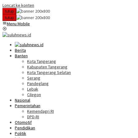
Loncat ke konten
tutup
tutup
Menu Mobile
Berita
Banten
Kota Tangerang
Kabupaten Tangerang
Kota Tangerang Selatan
Serang
Pandeglang
Lebak
Cilegon
Nasional
Pemerintahan
Kemendagri RI
DPD-RI
Otomotif
Pendidikan
Politik