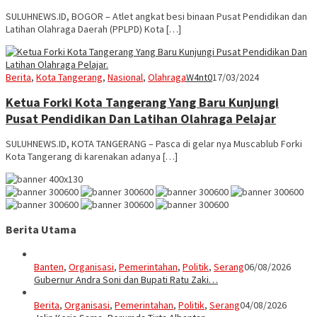
SULUHNEWS.ID, BOGOR – Atlet angkat besi binaan Pusat Pendidikan dan
Latihan Olahraga Daerah (PPLPD) Kota […]
Berita
,
Kota Tangerang
,
Nasional
,
Olahraga
W4nt0
17/03/2024
Ketua Forki Kota Tangerang Yang Baru Kunjungi
Pusat Pendidikan Dan Latihan Olahraga Pelajar
SULUHNEWS.ID, KOTA TANGERANG – Pasca di gelar nya Muscablub Forki
Kota Tangerang di karenakan adanya […]
Berita Utama
Banten
,
Organisasi
,
Pemerintahan
,
Politik
,
Serang
06/08/2026
Gubernur Andra Soni dan Bupati Ratu Zaki…
Berita
,
Organisasi
,
Pemerintahan
,
Politik
,
Serang
04/08/2026