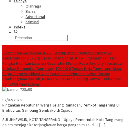
Lainnya
Olahraga
Bisnis
Advertorial
Kriminal
Indeks
Konten Spesial
Jalan Sehat Meriahkan HUT RI, Wabup Intan Ingatkan Pentingnya
Kebersamaan
Dukung Gerak Jalan Santai HUT RI, Puskesmas Pasir
Nangka Hadirkan Layanan Kesehatan
Menuju Race Day, City Touchdown
Satukan Komunitas Tangerang 10K 2026
Dinkes Kota Tangerang Gelar
Rapat Pleno Verifikasi Kecamatan dan Kelurahan Sehat
Dorong
Pembangunan Daerah, Ketua PWI Banten Kunjungi Kantor Sekber PWI
dan SMSI Pandeglang
02/02/2026
Ringankan Kebutuhan Warga Jelang Ramadan, Pemkot Tangerang Uji
Efektivitas Gampang Sembako di Cipadu
SULUHNEWS.ID, KOTA TANGERANG – Upaya Pemerintah Kota Tangerang
dalam menjaga keterjangkauan harga pangan mulai diuji […]