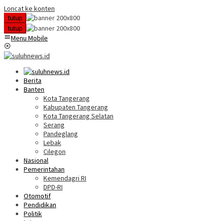
Loncat ke konten
tutup
tutup
Menu Mobile
Berita
Banten
Kota Tangerang
Kabupaten Tangerang
Kota Tangerang Selatan
Serang
Pandeglang
Lebak
Cilegon
Nasional
Pemerintahan
Kemendagri RI
DPD-RI
Otomotif
Pendidikan
Politik