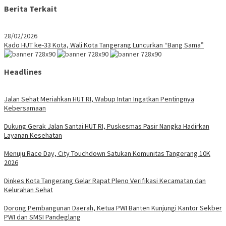
Berita Terkait
28/02/2026
Kado HUT ke-33 Kota, Wali Kota Tangerang Luncurkan “Bang Sama”
Headlines
Jalan Sehat Meriahkan HUT RI, Wabup Intan Ingatkan Pentingnya
Kebersamaan
Dukung Gerak Jalan Santai HUT RI, Puskesmas Pasir Nangka Hadirkan
Layanan Kesehatan
Menuju Race Day, City Touchdown Satukan Komunitas Tangerang 10K
2026
Dinkes Kota Tangerang Gelar Rapat Pleno Verifikasi Kecamatan dan
Kelurahan Sehat
Dorong Pembangunan Daerah, Ketua PWI Banten Kunjungi Kantor Sekber
PWI dan SMSI Pandeglang