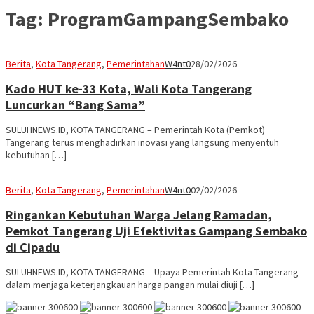
Tag:
ProgramGampangSembako
Berita
,
Kota Tangerang
,
Pemerintahan
W4nt0
28/02/2026
Kado HUT ke-33 Kota, Wali Kota Tangerang
Luncurkan “Bang Sama”
SULUHNEWS.ID, KOTA TANGERANG – Pemerintah Kota (Pemkot)
Tangerang terus menghadirkan inovasi yang langsung menyentuh
kebutuhan […]
Berita
,
Kota Tangerang
,
Pemerintahan
W4nt0
02/02/2026
Ringankan Kebutuhan Warga Jelang Ramadan,
Pemkot Tangerang Uji Efektivitas Gampang Sembako
di Cipadu
SULUHNEWS.ID, KOTA TANGERANG – Upaya Pemerintah Kota Tangerang
dalam menjaga keterjangkauan harga pangan mulai diuji […]