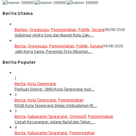
Berita Utama
Banten
,
Organisasi
,
Pemerintahan
,
Politik
,
Serang
06/08/2026
Gubernur Andra Soni dan Bupati Ratu Zaki…
Berita
,
Organisasi
,
Pemerintahan
,
Politik
,
Serang
04/08/2026
Jalin Kerja Sama, Perumda Tirta Albantan…
Berita Populer
1
Berita
,
Kota Tangerang
Perkuat Sinergi, SMSI Kota Tangerang Aud…
2
Berita
,
Kota Tangerang
,
Pemerintahan
RSUD Kota Tangerang Dinilai Ombudsman RI…
3
Berita
,
Kabupaten Tangerang
,
Otomotif
,
Pemerintahan
Cegah Kecurangan Jelang Natal dan Tahun …
4
Berita
,
Kabupaten Tangerang
,
Pemerintahan