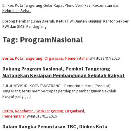
Dinkes Kota Tangerang Gelar Rapat Pleno Verifikasi Kecamatan dan
Kelurahan Sehat
Dorong Pembangunan Daerah, Ketua PWI Banten Kunjungi Kantor Sekber
PWI dan SMSI Pandeglang
Tag:
ProgramNasional
Berita
,
Kota Tangerang
,
Organisasi
,
Pemerintahan
W4nt0
28/07/2026
Dukung Program Nasional, Pemkot Tangerang
Matangkan Kesiapan Pembangunan Sekolah Rakyat
SULUHNEWS.ID, KOTA TANGERANG – Pemerintah Kota (Pemkot)
Tangerang terus mempercepat persiapan pembangunan Sekolah
Rakyat yang […]
Berita
,
Kesehatan
,
Kota Tangerang
,
Organisasi
,
Pemerintahan
W4nt0
13/01/2026
Dalam Rangka Penuntasan TBC, Dinkes Kota