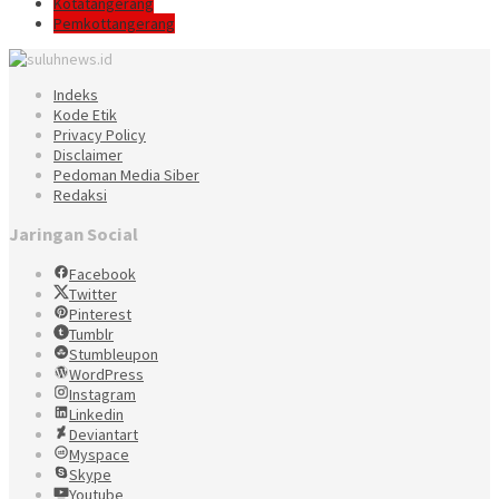
Kotatangerang
Pemkottangerang
Indeks
Kode Etik
Privacy Policy
Disclaimer
Pedoman Media Siber
Redaksi
Jaringan Social
Facebook
Twitter
Pinterest
Tumblr
Stumbleupon
WordPress
Instagram
Linkedin
Deviantart
Myspace
Skype
Youtube