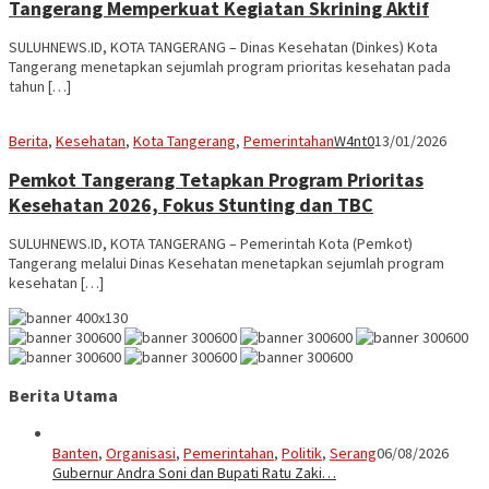
Tangerang Memperkuat Kegiatan Skrining Aktif
SULUHNEWS.ID, KOTA TANGERANG – Dinas Kesehatan (Dinkes) Kota
Tangerang menetapkan sejumlah program prioritas kesehatan pada
tahun […]
Berita
,
Kesehatan
,
Kota Tangerang
,
Pemerintahan
W4nt0
13/01/2026
Pemkot Tangerang Tetapkan Program Prioritas
Kesehatan 2026, Fokus Stunting dan TBC
SULUHNEWS.ID, KOTA TANGERANG – Pemerintah Kota (Pemkot)
Tangerang melalui Dinas Kesehatan menetapkan sejumlah program
kesehatan […]
Berita Utama
Banten
,
Organisasi
,
Pemerintahan
,
Politik
,
Serang
06/08/2026
Gubernur Andra Soni dan Bupati Ratu Zaki…