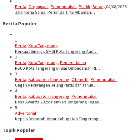
Berita
,
Organisasi
,
Pemerintahan
,
Politik
,
Serang
04/08/2026
Jalin Kerja Sama, Perumda Tirta Albantan…
Berita Populer
1
Berita
,
Kota Tangerang
Perkuat Sinergi, SMSI Kota Tangerang Aud…
2
Berita
,
Kota Tangerang
,
Pemerintahan
RSUD Kota Tangerang Dinilai Ombudsman RI…
3
Berita
,
Kabupaten Tangerang
,
Otomotif
,
Pemerintahan
Cegah Kecurangan Jelang Natal dan Tahun …
4
Berita
,
Kabupaten Tangerang
,
Pemerintahan
Desa Awards 2025: Pemkab Tangerang Tegas…
5
Advertorial
Kepala Disporabudpar Kabupaten Tangerang…
Topik Populer