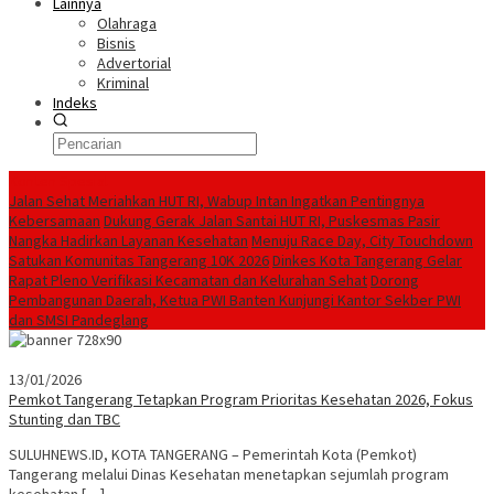
Lainnya
Olahraga
Bisnis
Advertorial
Kriminal
Indeks
Konten Spesial
Jalan Sehat Meriahkan HUT RI, Wabup Intan Ingatkan Pentingnya
Kebersamaan
Dukung Gerak Jalan Santai HUT RI, Puskesmas Pasir
Nangka Hadirkan Layanan Kesehatan
Menuju Race Day, City Touchdown
Satukan Komunitas Tangerang 10K 2026
Dinkes Kota Tangerang Gelar
Rapat Pleno Verifikasi Kecamatan dan Kelurahan Sehat
Dorong
Pembangunan Daerah, Ketua PWI Banten Kunjungi Kantor Sekber PWI
dan SMSI Pandeglang
13/01/2026
Pemkot Tangerang Tetapkan Program Prioritas Kesehatan 2026, Fokus
Stunting dan TBC
SULUHNEWS.ID, KOTA TANGERANG – Pemerintah Kota (Pemkot)
Tangerang melalui Dinas Kesehatan menetapkan sejumlah program