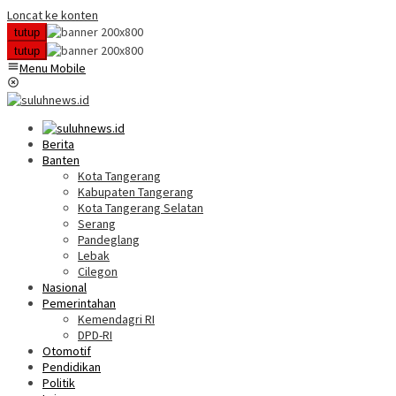
Loncat ke konten
tutup
tutup
Menu Mobile
Berita
Banten
Kota Tangerang
Kabupaten Tangerang
Kota Tangerang Selatan
Serang
Pandeglang
Lebak
Cilegon
Nasional
Pemerintahan
Kemendagri RI
DPD-RI
Otomotif
Pendidikan
Politik