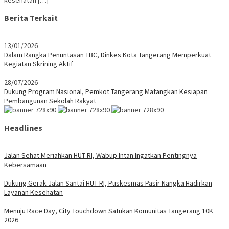
kesehatan […]
Berita Terkait
13/01/2026
Dalam Rangka Penuntasan TBC, Dinkes Kota Tangerang Memperkuat
Kegiatan Skrining Aktif
28/07/2026
Dukung Program Nasional, Pemkot Tangerang Matangkan Kesiapan
Pembangunan Sekolah Rakyat
Headlines
Jalan Sehat Meriahkan HUT RI, Wabup Intan Ingatkan Pentingnya
Kebersamaan
Dukung Gerak Jalan Santai HUT RI, Puskesmas Pasir Nangka Hadirkan
Layanan Kesehatan
Menuju Race Day, City Touchdown Satukan Komunitas Tangerang 10K
2026