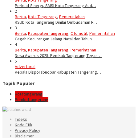
Berita
,
Kota Tangerang
Perkuat Sinergi, SMSI Kota Tangerang Aud…
2
Berita
,
Kota Tangerang
,
Pemerintahan
RSUD Kota Tangerang Dinilai Ombudsman RI…
3
Berita
,
Kabupaten Tangerang
,
Otomotif
,
Pemerintahan
Cegah Kecurangan Jelang Natal dan Tahun …
4
Berita
,
Kabupaten Tangerang
,
Pemerintahan
Desa Awards 2025: Pemkab Tangerang Tegas…
5
Advertorial
Kepala Disporabudpar Kabupaten Tangerang…
Topik Populer
Kotatangerang
Pemkottangerang
Indeks
Kode Etik
Privacy Policy
Disclaimer