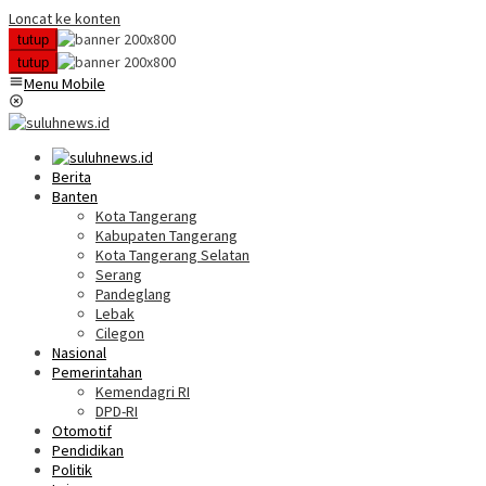
Loncat ke konten
tutup
tutup
Menu Mobile
Berita
Banten
Kota Tangerang
Kabupaten Tangerang
Kota Tangerang Selatan
Serang
Pandeglang
Lebak
Cilegon
Nasional
Pemerintahan
Kemendagri RI
DPD-RI
Otomotif
Pendidikan
Politik