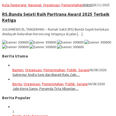
Kota Tangerang
,
Nasional
,
Organisasi
,
Pemerintahan
W4nt0
28/11/2025
RS.Bunda Sejati Raih Paritrana Award 2025 Terbaik
Ketiga
SULUHNEWS.ID, TANGERANG – Rumah Sakit (RS) Bunda Sejati berlokasi
diwilayah Kelurahan Keroncong tetapnya di jalan […]
Berita Utama
Banten
,
Organisasi
,
Pemerintahan
,
Politik
,
Serang
06/08/2026
Gubernur Andra Soni dan Bupati Ratu Zaki…
Berita
,
Organisasi
,
Pemerintahan
,
Politik
,
Serang
04/08/2026
Jalin Kerja Sama, Perumda Tirta Albantan…
Berita Populer
1