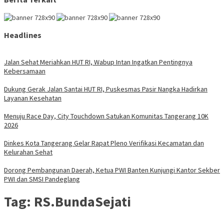
Headlines
Jalan Sehat Meriahkan HUT RI, Wabup Intan Ingatkan Pentingnya
Kebersamaan
Dukung Gerak Jalan Santai HUT RI, Puskesmas Pasir Nangka Hadirkan
Layanan Kesehatan
Menuju Race Day, City Touchdown Satukan Komunitas Tangerang 10K
2026
Dinkes Kota Tangerang Gelar Rapat Pleno Verifikasi Kecamatan dan
Kelurahan Sehat
Dorong Pembangunan Daerah, Ketua PWI Banten Kunjungi Kantor Sekber
PWI dan SMSI Pandeglang
Tag:
RS.BundaSejati