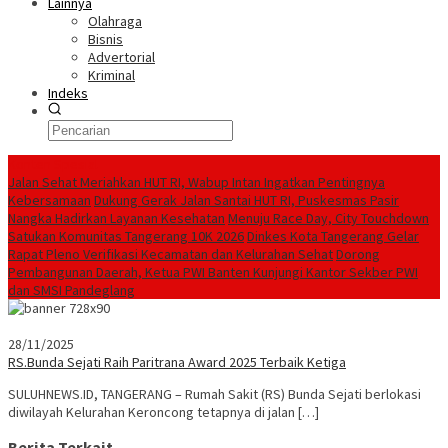
Lainnya
Olahraga
Bisnis
Advertorial
Kriminal
Indeks
Konten Spesial
Jalan Sehat Meriahkan HUT RI, Wabup Intan Ingatkan Pentingnya
Kebersamaan
Dukung Gerak Jalan Santai HUT RI, Puskesmas Pasir
Nangka Hadirkan Layanan Kesehatan
Menuju Race Day, City Touchdown
Satukan Komunitas Tangerang 10K 2026
Dinkes Kota Tangerang Gelar
Rapat Pleno Verifikasi Kecamatan dan Kelurahan Sehat
Dorong
Pembangunan Daerah, Ketua PWI Banten Kunjungi Kantor Sekber PWI
dan SMSI Pandeglang
28/11/2025
RS.Bunda Sejati Raih Paritrana Award 2025 Terbaik Ketiga
SULUHNEWS.ID, TANGERANG – Rumah Sakit (RS) Bunda Sejati berlokasi
diwilayah Kelurahan Keroncong tetapnya di jalan […]
Berita Terkait