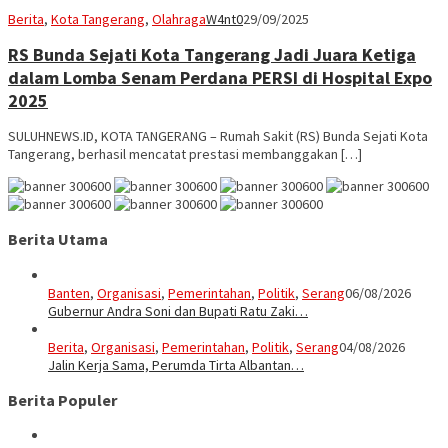
Berita
,
Kota Tangerang
,
Olahraga
W4nt0
29/09/2025
RS Bunda Sejati Kota Tangerang Jadi Juara Ketiga
dalam Lomba Senam Perdana PERSI di Hospital Expo
2025
SULUHNEWS.ID, KOTA TANGERANG – Rumah Sakit (RS) Bunda Sejati Kota
Tangerang, berhasil mencatat prestasi membanggakan […]
Berita Utama
Banten
,
Organisasi
,
Pemerintahan
,
Politik
,
Serang
06/08/2026
Gubernur Andra Soni dan Bupati Ratu Zaki…
Berita
,
Organisasi
,
Pemerintahan
,
Politik
,
Serang
04/08/2026
Jalin Kerja Sama, Perumda Tirta Albantan…
Berita Populer