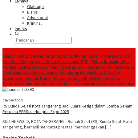
Lainnya
Olahraga
Bisnis
Advertorial
Kriminal
Indeks
Konten Spesial
Dilantik Wabup Serang, Duta Pancasila Diharap Jadi Pilar Persatuan dan
Kesatuan Bangsa
Jalan Sehat Meriahkan HUT RI, Wabup Intan Ingatkan
Pentingnya Kebersamaan
Dukung Gerak Jalan Santai HUT RI, Puskesmas
Pasir Nangka Hadirkan Layanan Kesehatan
Menuju Race Day, City
Touchdown Satukan Komunitas Tangerang 10K 2026
Dinkes Kota
Tangerang Gelar Rapat Pleno Verifikasi Kecamatan dan Kelurahan Sehat
29/09/2025
RS Bunda Sejati Kota Tangerang Jadi Juara Ketiga dalam Lomba Senam
Perdana PERSI di Hospital Expo 2025
SULUHNEWS.ID, KOTA TANGERANG – Rumah Sakit (RS) Bunda Sejati Kota
Tangerang, berhasil mencatat prestasi membanggakan […]
Berita Terkait