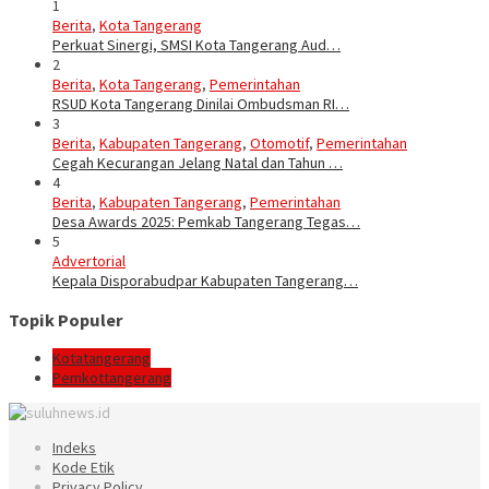
1
Berita
,
Kota Tangerang
Perkuat Sinergi, SMSI Kota Tangerang Aud…
2
Berita
,
Kota Tangerang
,
Pemerintahan
RSUD Kota Tangerang Dinilai Ombudsman RI…
3
Berita
,
Kabupaten Tangerang
,
Otomotif
,
Pemerintahan
Cegah Kecurangan Jelang Natal dan Tahun …
4
Berita
,
Kabupaten Tangerang
,
Pemerintahan
Desa Awards 2025: Pemkab Tangerang Tegas…
5
Advertorial
Kepala Disporabudpar Kabupaten Tangerang…
Topik Populer
Kotatangerang
Pemkottangerang
Indeks
Kode Etik
Privacy Policy