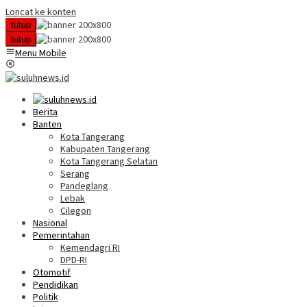
Loncat ke konten
tutup
tutup
Menu Mobile
Berita
Banten
Kota Tangerang
Kabupaten Tangerang
Kota Tangerang Selatan
Serang
Pandeglang
Lebak
Cilegon
Nasional
Pemerintahan
Kemendagri RI
DPD-RI
Otomotif
Pendidikan
Politik