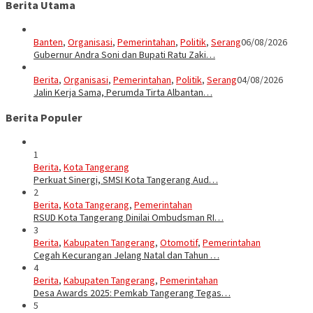
Berita Utama
Banten
,
Organisasi
,
Pemerintahan
,
Politik
,
Serang
06/08/2026
Gubernur Andra Soni dan Bupati Ratu Zaki…
Berita
,
Organisasi
,
Pemerintahan
,
Politik
,
Serang
04/08/2026
Jalin Kerja Sama, Perumda Tirta Albantan…
Berita Populer
1
Berita
,
Kota Tangerang
Perkuat Sinergi, SMSI Kota Tangerang Aud…
2
Berita
,
Kota Tangerang
,
Pemerintahan
RSUD Kota Tangerang Dinilai Ombudsman RI…
3
Berita
,
Kabupaten Tangerang
,
Otomotif
,
Pemerintahan
Cegah Kecurangan Jelang Natal dan Tahun …
4
Berita
,
Kabupaten Tangerang
,
Pemerintahan
Desa Awards 2025: Pemkab Tangerang Tegas…
5