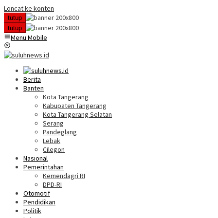
Loncat ke konten
tutup
tutup
Menu Mobile
Berita
Banten
Kota Tangerang
Kabupaten Tangerang
Kota Tangerang Selatan
Serang
Pandeglang
Lebak
Cilegon
Nasional
Pemerintahan
Kemendagri RI
DPD-RI
Otomotif
Pendidikan
Politik