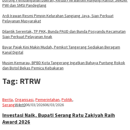
PWI dan SMSI Pandeglang
Ardi Irawan Resmi Pimpin Kelurahan Sangiang Jaya, Siap Perkuat
Pelayanan Masyarakat
Dilantik Serentak, TP PKK, Bunda PAUD dan Bunda Posyandu Kecamatan
Siap Perkuat Pelayanan Anak
Bayar Pajak Kini Makin Mudah, Pemkot Tangerang Sediakan Beragam
Kanal Digital
Musim Kemarau, BPBD Kota Tangerang Ingatkan Bahaya Puntung Rokok
dan Botol Bekas Pemicu Kebakaran
Tag:
RTRW
Berita
,
Organisasi
,
Pemerintahan
,
Politik
,
Serang
W4nt0
06/03/2026
06/03/2026
Investasi Naik, Bupati Serang Ratu Zakiyah Raih
Award 2026