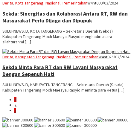
Berita
,
Kota Tangerang
,
Nasional
,
Pemerintahan
W4nt0
09/03/2024
Sekda: Sinergitas dan Kolaborasi Antara RT, RW dan
Masyarakat Perlu Dijaga dan Dipupuk
SULUHNEWS.ID, KOTA TANGERANG – Sekretaris Daerah (Sekda)
Kabupaten Tangerang Moch Maesyal Rasyid menghadiri acara
silahturahmi […]
Berita
,
Kabupaten Tangerang
,
Nasional
,
Pemerintahan
W4nt0
25/02/2024
Sekda Minta Para RT dan RW Layani Masyarakat
Dengan Sepenuh Hati
SULUHNEWS.ID, KABUPATEN TANGERANG – Sekretaris Daerah (Sekda)
Kabupaten Tangerang Moch Maesyal Rasyid meminta para Ketua […]
1
2
»