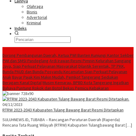
Lainnya
Olahraga
Bisnis
Advertorial
Kriminal
Indeks
Konten Spesial
Dorong Pembangunan Daerah, Ketua PWI Banten Kunjungi Kantor Sekber
PWI dan SMSI Pandeglang
Ardi Irawan Resmi Pimpin Kelurahan Sangiang
Jaya, Siap Perkuat Pelayanan Masyarakat
Dilantik Serentak, TP PKK,
Bunda PAUD dan Bunda Posyandu Kecamatan Siap Perkuat Pelayanan
Anak
Bayar Pajak Kini Makin Mudah, Pemkot Tangerang Sediakan
Beragam Kanal Digital
Musim Kemarau, BPBD Kota Tangerang Ingatkan
Bahaya Puntung Rokok dan Botol Bekas Pemicu Kebakaran
04/12/2023
RTRW 2023-2043 Kabupaten Tulang Bawang Barat Resmi Ditetapkan
SULUHNEWS.ID, TUBABA – Rancangan Peraturan Daerah (Raperda)
Rencana Tata Ruang Wilayah (RTRW) Kabupaten Tulangbawang Barat […]
Berita Terkait