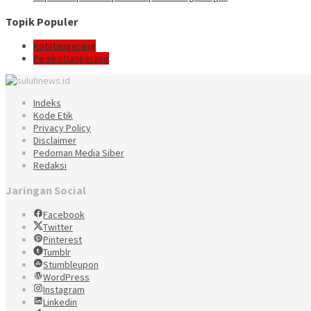
Topik Populer
Kotatangerang
Pemkottangerang
Indeks
Kode Etik
Privacy Policy
Disclaimer
Pedoman Media Siber
Redaksi
Jaringan Social
Facebook
Twitter
Pinterest
Tumblr
Stumbleupon
WordPress
Instagram
Linkedin