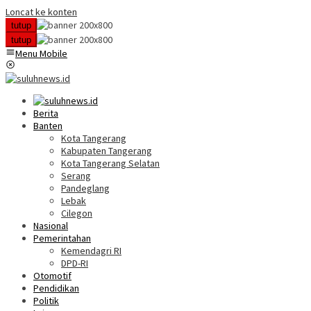
Loncat ke konten
tutup
tutup
Menu Mobile
Berita
Banten
Kota Tangerang
Kabupaten Tangerang
Kota Tangerang Selatan
Serang
Pandeglang
Lebak
Cilegon
Nasional
Pemerintahan
Kemendagri RI
DPD-RI
Otomotif
Pendidikan
Politik