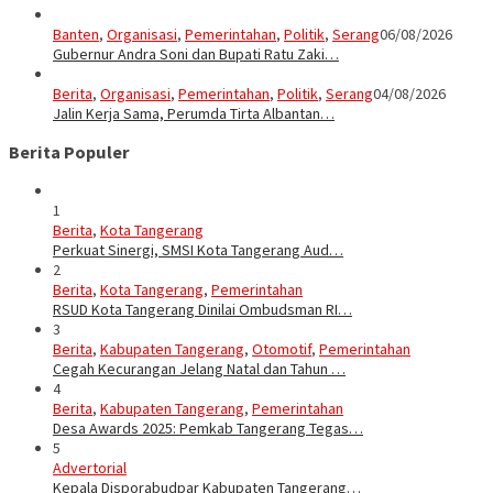
Banten
,
Organisasi
,
Pemerintahan
,
Politik
,
Serang
06/08/2026
Gubernur Andra Soni dan Bupati Ratu Zaki…
Berita
,
Organisasi
,
Pemerintahan
,
Politik
,
Serang
04/08/2026
Jalin Kerja Sama, Perumda Tirta Albantan…
Berita Populer
1
Berita
,
Kota Tangerang
Perkuat Sinergi, SMSI Kota Tangerang Aud…
2
Berita
,
Kota Tangerang
,
Pemerintahan
RSUD Kota Tangerang Dinilai Ombudsman RI…
3
Berita
,
Kabupaten Tangerang
,
Otomotif
,
Pemerintahan
Cegah Kecurangan Jelang Natal dan Tahun …
4
Berita
,
Kabupaten Tangerang
,
Pemerintahan
Desa Awards 2025: Pemkab Tangerang Tegas…
5
Advertorial
Kepala Disporabudpar Kabupaten Tangerang…