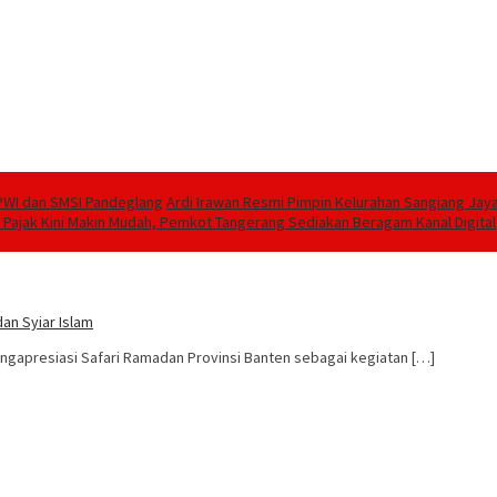
PWI dan SMSI Pandeglang
Ardi Irawan Resmi Pimpin Kelurahan Sangiang Jay
 Pajak Kini Makin Mudah, Pemkot Tangerang Sediakan Beragam Kanal Digital
an Syiar Islam
gapresiasi Safari Ramadan Provinsi Banten sebagai kegiatan […]