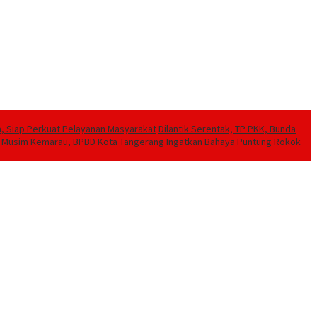
a, Siap Perkuat Pelayanan Masyarakat
Dilantik Serentak, TP PKK, Bunda
Musim Kemarau, BPBD Kota Tangerang Ingatkan Bahaya Puntung Rokok