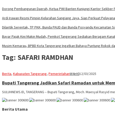
Dorong Pembangunan Daerah, Ketua PWI Banten Kunjungi Kantor Sekber 
Ardi Irawan Resmi Pimpin Kelurahan Sangiang Jaya, Siap Perkuat Pelayan
Dilantik Serentak, TP PKK, Bunda PAUD dan Bunda Posyandu Kecamatan S
Bayar Pajak Kini Makin Mudah, Pemkot Tangerang Sediakan Beragam Kanal 
Musim Kemarau, BPBD Kota Tangerang Ingatkan Bahaya Puntung Rokok da
Tag:
SAFARI RAMDHAN
Berita
,
Kabupaten Tangerang
,
Pemerintahan
W4nt0
12/03/2025
Bupati Tangerang Jadikan Safari Ramadan untuk Memp
SULUHNEWS.ID, TANGERANG – Bupati Tangerang, Moch. Maesyal Rasyid men
Berita Utama