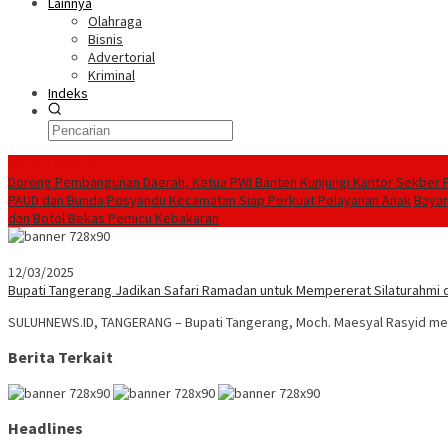
Lainnya
Olahraga
Bisnis
Advertorial
Kriminal
Indeks
Konten Spesial
Dorong Pembangunan Daerah, Ketua PWI Banten Kunjungi Kantor Sekber 
PAUD dan Bunda Posyandu Kecamatan Siap Perkuat Pelayanan Anak
Bayar
dan Botol Bekas Pemicu Kebakaran
12/03/2025
Bupati Tangerang Jadikan Safari Ramadan untuk Mempererat Silaturahmi d
SULUHNEWS.ID, TANGERANG – Bupati Tangerang, Moch. Maesyal Rasyid men
Berita Terkait
Headlines