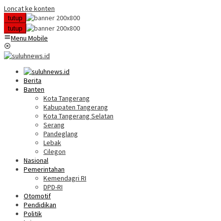
Loncat ke konten
tutup
tutup
Menu Mobile
Berita
Banten
Kota Tangerang
Kabupaten Tangerang
Kota Tangerang Selatan
Serang
Pandeglang
Lebak
Cilegon
Nasional
Pemerintahan
Kemendagri RI
DPD-RI
Otomotif
Pendidikan
Politik