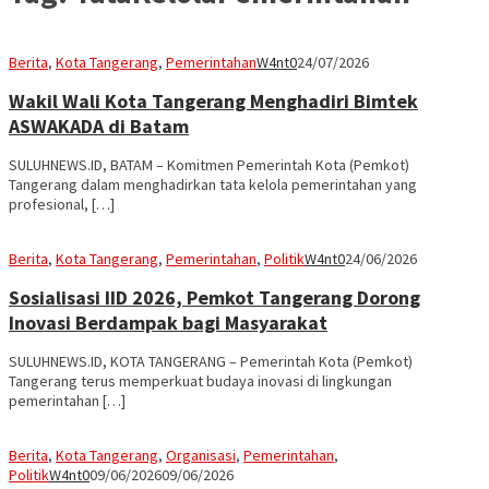
Berita
,
Kota Tangerang
,
Pemerintahan
W4nt0
24/07/2026
Wakil Wali Kota Tangerang Menghadiri Bimtek
ASWAKADA di Batam
SULUHNEWS.ID, BATAM – Komitmen Pemerintah Kota (Pemkot)
Tangerang dalam menghadirkan tata kelola pemerintahan yang
profesional, […]
Berita
,
Kota Tangerang
,
Pemerintahan
,
Politik
W4nt0
24/06/2026
Sosialisasi IID 2026, Pemkot Tangerang Dorong
Inovasi Berdampak bagi Masyarakat
SULUHNEWS.ID, KOTA TANGERANG – Pemerintah Kota (Pemkot)
Tangerang terus memperkuat budaya inovasi di lingkungan
pemerintahan […]
Berita
,
Kota Tangerang
,
Organisasi
,
Pemerintahan
,
Politik
W4nt0
09/06/2026
09/06/2026