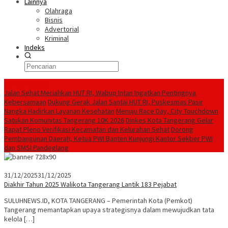
Lainnya
Olahraga
Bisnis
Advertorial
Kriminal
Indeks
Konten Spesial
Jalan Sehat Meriahkan HUT RI, Wabup Intan Ingatkan Pentingnya
Kebersamaan
Dukung Gerak Jalan Santai HUT RI, Puskesmas Pasir
Nangka Hadirkan Layanan Kesehatan
Menuju Race Day, City Touchdown
Satukan Komunitas Tangerang 10K 2026
Dinkes Kota Tangerang Gelar
Rapat Pleno Verifikasi Kecamatan dan Kelurahan Sehat
Dorong
Pembangunan Daerah, Ketua PWI Banten Kunjungi Kantor Sekber PWI
dan SMSI Pandeglang
31/12/2025
31/12/2025
Diakhir Tahun 2025 Walikota Tangerang Lantik 183 Pejabat
SULUHNEWS.ID, KOTA TANGERANG – Pemerintah Kota (Pemkot)
Tangerang memantapkan upaya strategisnya dalam mewujudkan tata
kelola […]