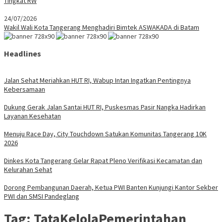
Tingkat RW
24/07/2026
Wakil Wali Kota Tangerang Menghadiri Bimtek ASWAKADA di Batam
Headlines
Jalan Sehat Meriahkan HUT RI, Wabup Intan Ingatkan Pentingnya
Kebersamaan
Dukung Gerak Jalan Santai HUT RI, Puskesmas Pasir Nangka Hadirkan
Layanan Kesehatan
Menuju Race Day, City Touchdown Satukan Komunitas Tangerang 10K
2026
Dinkes Kota Tangerang Gelar Rapat Pleno Verifikasi Kecamatan dan
Kelurahan Sehat
Dorong Pembangunan Daerah, Ketua PWI Banten Kunjungi Kantor Sekber
PWI dan SMSI Pandeglang
Tag:
TataKelolaPemerintahan