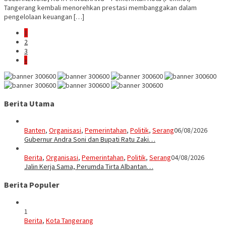
Tangerang kembali menorehkan prestasi membanggakan dalam
pengelolaan keuangan […]
1
2
3
»
Berita Utama
Banten
,
Organisasi
,
Pemerintahan
,
Politik
,
Serang
06/08/2026
Gubernur Andra Soni dan Bupati Ratu Zaki…
Berita
,
Organisasi
,
Pemerintahan
,
Politik
,
Serang
04/08/2026
Jalin Kerja Sama, Perumda Tirta Albantan…
Berita Populer
1
Berita
,
Kota Tangerang